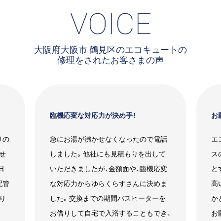
VOICE
大阪府大阪市 鶴見区のエコキュートの
修理をされたお客さまの声
臨機応変な対応力が決め手！
お
りの
急にお湯が沸かせなくなったので電話
エ
せ
しました。他社にも見積もりを出して
ス
日
いただきましたが、金額面や、臨機応変
と
配管
な対応力からゆらくらすさんに決めま
高
り
した。交換までの期間バスヒーターを
か
お借りして自宅で入浴することもでき、
お