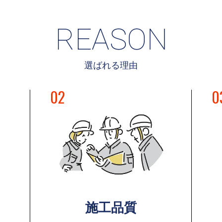
REASON
選ばれる理由
02
0
施工品質