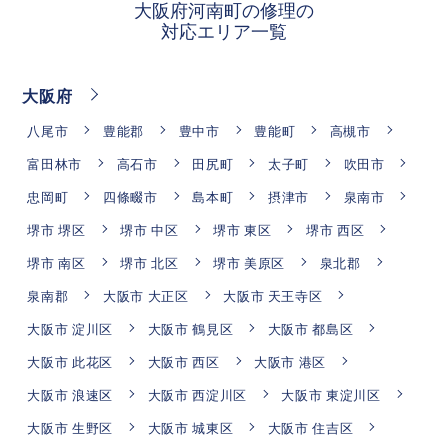
大阪府河南町の修理の
対応エリア一覧
大阪府
八尾市
豊能郡
豊中市
豊能町
高槻市
富田林市
高石市
田尻町
太子町
吹田市
忠岡町
四條畷市
島本町
摂津市
泉南市
堺市 堺区
堺市 中区
堺市 東区
堺市 西区
堺市 南区
堺市 北区
堺市 美原区
泉北郡
泉南郡
大阪市 大正区
大阪市 天王寺区
大阪市 淀川区
大阪市 鶴見区
大阪市 都島区
大阪市 此花区
大阪市 西区
大阪市 港区
大阪市 浪速区
大阪市 西淀川区
大阪市 東淀川区
大阪市 生野区
大阪市 城東区
大阪市 住吉区