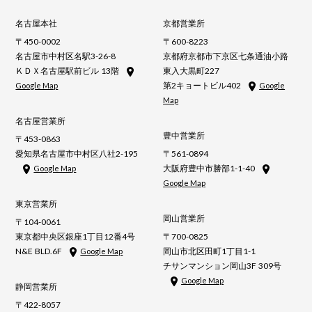
名古屋本社
京都営業所
〒450-0002
〒600-8223
名古屋市中村区名駅3-26-8
京都府京都市下京区七条通油小路
ＫＤＸ名古屋駅前ビル 13階
東入大黒町227
第2キョートビル402
Google Map
Google
Map
名古屋営業所
豊中営業所
〒453-0863
愛知県名古屋市中村区八社2-195
〒561-0894
大阪府豊中市勝部1-1-40
Google Map
Google Map
東京営業所
岡山営業所
〒104-0061
東京都中央区銀座1丁目12番4号
〒700-0825
N&E BLD.6F
岡山市北区田町1丁目1-1
Google Map
チサンマンション岡山3F 309号
Google Map
静岡営業所
〒422-8057