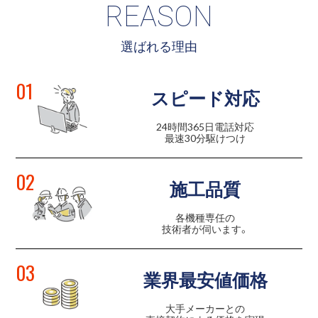
REASON
選ばれる理由
01
スピード対応
24時間365日電話対応
最速30分駆けつけ
02
施工品質
各機種専任の
技術者が伺います。
03
業界最安値価格
大手メーカーとの