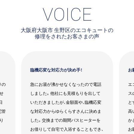
VOICE
大阪府大阪市 生野区のエコキュートの
修理をされたお客さまの声
臨機応変な対応力が決め手！
お
りの
急にお湯が沸かせなくなったので電話
エ
せ
しました。他社にも見積もりを出して
ス
日
いただきましたが、金額面や、臨機応変
と
配管
な対応力からゆらくらすさんに決めま
高
り
した。交換までの期間バスヒーターを
か
お借りして自宅で入浴することもでき、
お