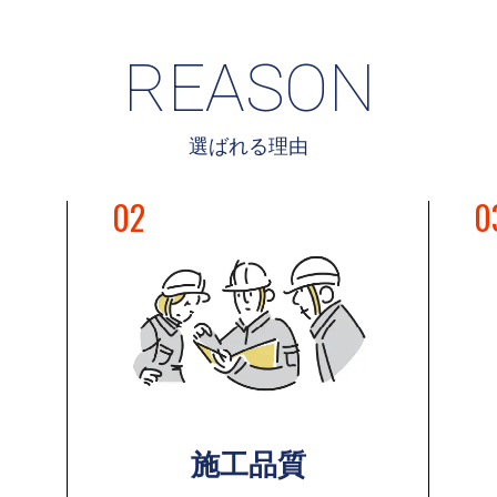
REASON
選ばれる理由
02
0
施工品質