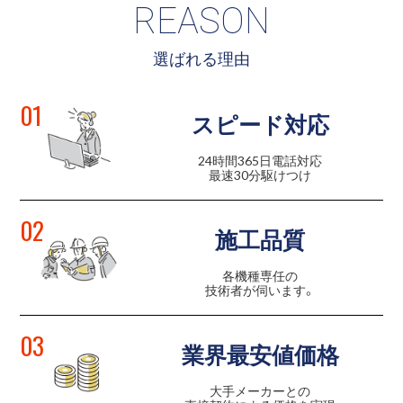
REASON
選ばれる理由
01
スピード対応
24時間365日電話対応
最速30分駆けつけ
02
施工品質
各機種専任の
技術者が伺います。
03
業界最安値価格
大手メーカーとの