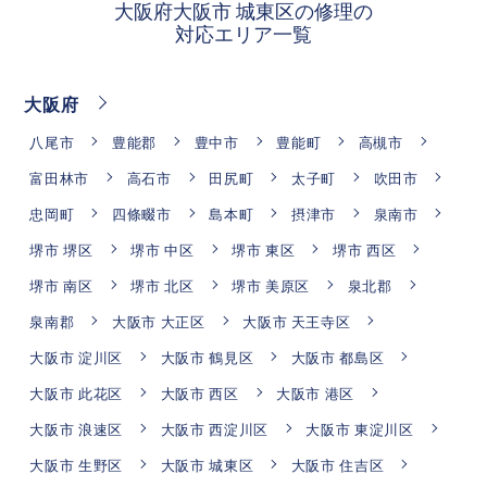
大阪府大阪市 城東区の修理の
対応エリア一覧
大阪府
八尾市
豊能郡
豊中市
豊能町
高槻市
富田林市
高石市
田尻町
太子町
吹田市
忠岡町
四條畷市
島本町
摂津市
泉南市
堺市 堺区
堺市 中区
堺市 東区
堺市 西区
堺市 南区
堺市 北区
堺市 美原区
泉北郡
泉南郡
大阪市 大正区
大阪市 天王寺区
大阪市 淀川区
大阪市 鶴見区
大阪市 都島区
大阪市 此花区
大阪市 西区
大阪市 港区
大阪市 浪速区
大阪市 西淀川区
大阪市 東淀川区
大阪市 生野区
大阪市 城東区
大阪市 住吉区