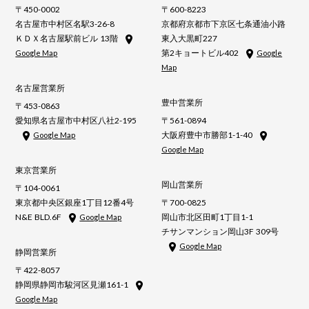
〒450-0002
〒600-8223
名古屋市中村区名駅3-26-8
京都府京都市下京区七条通油小路
ＫＤＸ名古屋駅前ビル 13階
東入大黒町227
第2キョートビル402
Google Map
Google
Map
名古屋営業所
豊中営業所
〒453-0863
愛知県名古屋市中村区八社2-195
〒561-0894
大阪府豊中市勝部1-1-40
Google Map
Google Map
東京営業所
岡山営業所
〒104-0061
東京都中央区銀座1丁目12番4号
〒700-0825
N&E BLD.6F
岡山市北区田町1丁目1-1
Google Map
チサンマンション岡山3F 309号
Google Map
静岡営業所
〒422-8057
静岡県静岡市駿河区見瀬161-1
Google Map