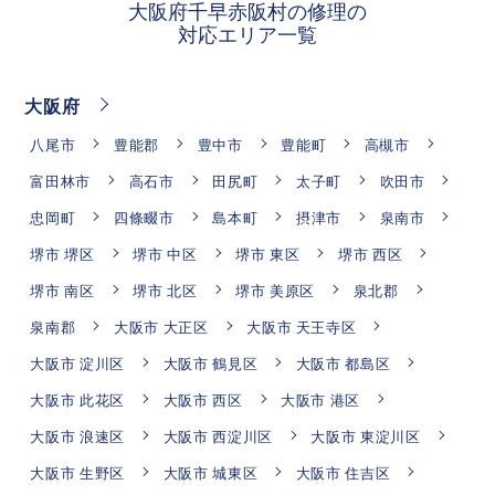
大阪府千早赤阪村の修理の
対応エリア一覧
大阪府
八尾市
豊能郡
豊中市
豊能町
高槻市
富田林市
高石市
田尻町
太子町
吹田市
忠岡町
四條畷市
島本町
摂津市
泉南市
堺市 堺区
堺市 中区
堺市 東区
堺市 西区
堺市 南区
堺市 北区
堺市 美原区
泉北郡
泉南郡
大阪市 大正区
大阪市 天王寺区
大阪市 淀川区
大阪市 鶴見区
大阪市 都島区
大阪市 此花区
大阪市 西区
大阪市 港区
大阪市 浪速区
大阪市 西淀川区
大阪市 東淀川区
大阪市 生野区
大阪市 城東区
大阪市 住吉区