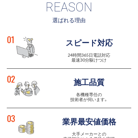
REASON
選ばれる理由
01
スピード対応
24時間365日電話対応
最速30分駆けつけ
02
施工品質
各機種専任の
技術者が伺います。
03
業界最安値価格
大手メーカーとの