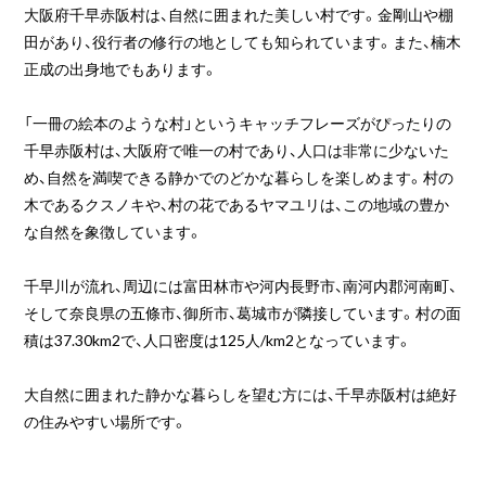
大阪府千早赤阪村は、自然に囲まれた美しい村です。金剛山や棚
田があり、役行者の修行の地としても知られています。また、楠木
正成の出身地でもあります。
「一冊の絵本のような村」というキャッチフレーズがぴったりの
千早赤阪村は、大阪府で唯一の村であり、人口は非常に少ないた
め、自然を満喫できる静かでのどかな暮らしを楽しめます。村の
木であるクスノキや、村の花であるヤマユリは、この地域の豊か
な自然を象徴しています。
千早川が流れ、周辺には富田林市や河内長野市、南河内郡河南町、
そして奈良県の五條市、御所市、葛城市が隣接しています。村の面
積は37.30km2で、人口密度は125人/km2となっています。
大自然に囲まれた静かな暮らしを望む方には、千早赤阪村は絶好
の住みやすい場所です。