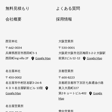
無料見積もり
よくある質問
会社概要
採用情報
西宮本社
大阪営業所
〒662-0034
〒530-0001
兵庫県西宮市西田町5-1
大阪府大阪市北区梅田1-2-2 大阪駅
西田町ing villa 2F
前第2ビル12-12
Google Map
Google Map
名古屋本社
京都営業所
〒450-0002
〒600-8223
名古屋市中村区名駅3-26-8
京都府京都市下京区七条通油小路
ＫＤＸ名古屋駅前ビル 13階
東入大黒町227
第2キョートビル402
Google Map
Google
Map
名古屋営業所
豊中営業所