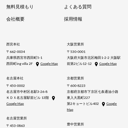
無料見積もり
よくある質問
会社概要
採用情報
西宮本社
大阪営業所
〒662-0034
〒530-0001
兵庫県西宮市西田町5-1
大阪府大阪市北区梅田1-2-2 大阪駅
西田町ing villa 2F
前第2ビル12-12
Google Map
Google Map
名古屋本社
京都営業所
〒450-0002
〒600-8223
名古屋市中村区名駅3-26-8
京都府京都市下京区七条通油小路
ＫＤＸ名古屋駅前ビル 13階
東入大黒町227
第2キョートビル402
Google Map
Google
Map
名古屋営業所
豊中営業所
〒453-0863