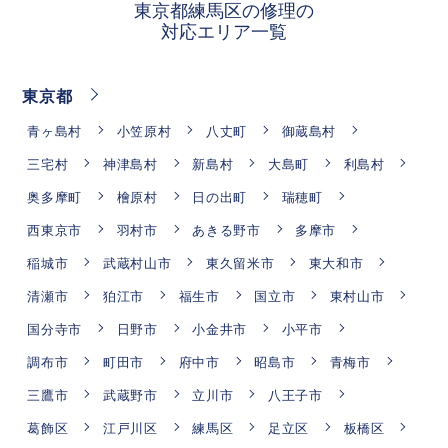
東京都練馬区の修理の
対応エリア一覧
東京都
青ヶ島村
小笠原村
八丈町
御蔵島村
三宅村
神津島村
新島村
大島町
利島村
奥多摩町
檜原村
日の出町
瑞穂町
西東京市
羽村市
あきる野市
多摩市
稲城市
武蔵村山市
東久留米市
東大和市
清瀬市
狛江市
福生市
国立市
東村山市
国分寺市
日野市
小金井市
小平市
調布市
町田市
府中市
昭島市
青梅市
三鷹市
武蔵野市
立川市
八王子市
葛飾区
江戸川区
練馬区
足立区
板橋区