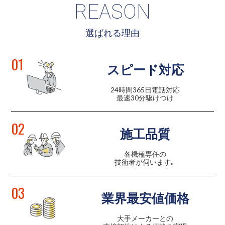
REASON
選ばれる理由
01
スピード対応
24時間365日電話対応
最速30分駆けつけ
02
施工品質
各機種専任の
技術者が伺います。
03
業界最安値価格
大手メーカーとの