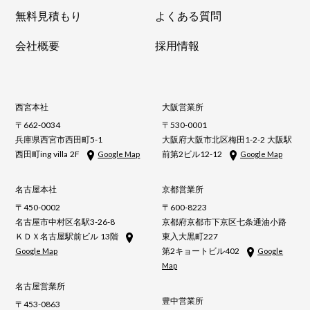
無料見積もり
よくある質問
会社概要
採用情報
西宮本社
大阪営業所
〒662-0034
〒530-0001
兵庫県西宮市西田町5-1
大阪府大阪市北区梅田1-2-2 大阪駅
西田町ing villa 2F
前第2ビル12-12
Google Map
Google Map
名古屋本社
京都営業所
〒450-0002
〒600-8223
名古屋市中村区名駅3-26-8
京都府京都市下京区七条通油小路
ＫＤＸ名古屋駅前ビル 13階
東入大黒町227
第2キョートビル402
Google Map
Google
Map
名古屋営業所
豊中営業所
〒453-0863