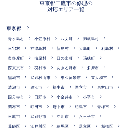
東京都三鷹市の修理の
対応エリア一覧
東京都
青ヶ島村
小笠原村
八丈町
御蔵島村
三宅村
神津島村
新島村
大島町
利島村
奥多摩町
檜原村
日の出町
瑞穂町
西東京市
羽村市
あきる野市
多摩市
稲城市
武蔵村山市
東久留米市
東大和市
清瀬市
狛江市
福生市
国立市
東村山市
国分寺市
日野市
小金井市
小平市
調布市
町田市
府中市
昭島市
青梅市
三鷹市
武蔵野市
立川市
八王子市
葛飾区
江戸川区
練馬区
足立区
板橋区