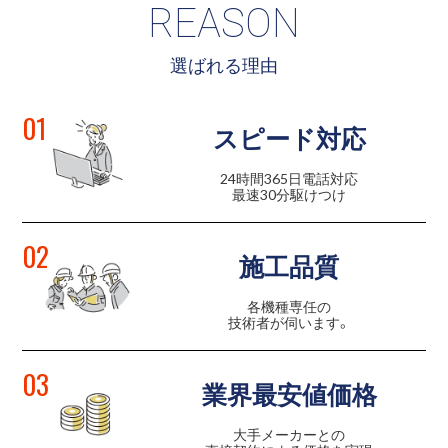
REASON
選ばれる理由
01
スピード対応
24時間365日電話対応
最速30分駆けつけ
02
施工品質
各機種専任の
技術者が伺います。
03
業界最安値価格
大手メーカーとの