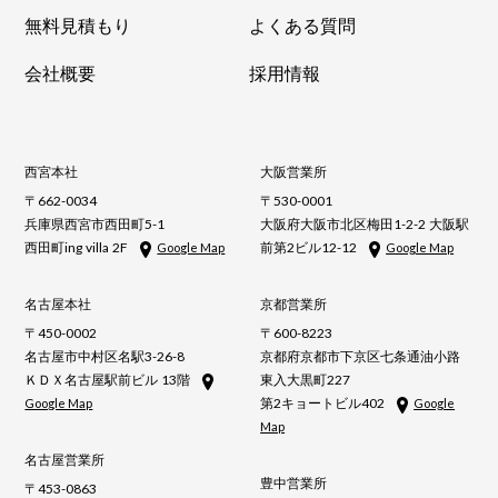
無料見積もり
よくある質問
会社概要
採用情報
西宮本社
大阪営業所
〒662-0034
〒530-0001
兵庫県西宮市西田町5-1
大阪府大阪市北区梅田1-2-2 大阪駅
西田町ing villa 2F
前第2ビル12-12
Google Map
Google Map
名古屋本社
京都営業所
〒450-0002
〒600-8223
名古屋市中村区名駅3-26-8
京都府京都市下京区七条通油小路
ＫＤＸ名古屋駅前ビル 13階
東入大黒町227
第2キョートビル402
Google Map
Google
Map
名古屋営業所
豊中営業所
〒453-0863