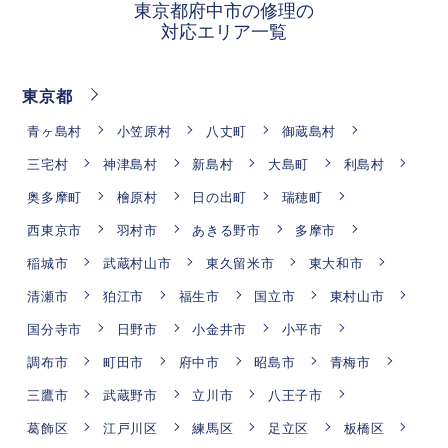
東京都府中市の修理の
対応エリア一覧
東京都
青ヶ島村
小笠原村
八丈町
御蔵島村
三宅村
神津島村
新島村
大島町
利島村
奥多摩町
檜原村
日の出町
瑞穂町
西東京市
羽村市
あきる野市
多摩市
稲城市
武蔵村山市
東久留米市
東大和市
清瀬市
狛江市
福生市
国立市
東村山市
国分寺市
日野市
小金井市
小平市
調布市
町田市
府中市
昭島市
青梅市
三鷹市
武蔵野市
立川市
八王子市
葛飾区
江戸川区
練馬区
足立区
板橋区