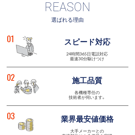
REASON
選ばれる理由
01
スピード対応
24時間365日電話対応
最速30分駆けつけ
02
施工品質
各機種専任の
技術者が伺います。
03
業界最安値価格
大手メーカーとの