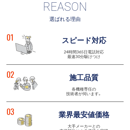
REASON
選ばれる理由
01
スピード対応
24時間365日電話対応
最速30分駆けつけ
02
施工品質
各機種専任の
技術者が伺います。
03
業界最安値価格
大手メーカーとの