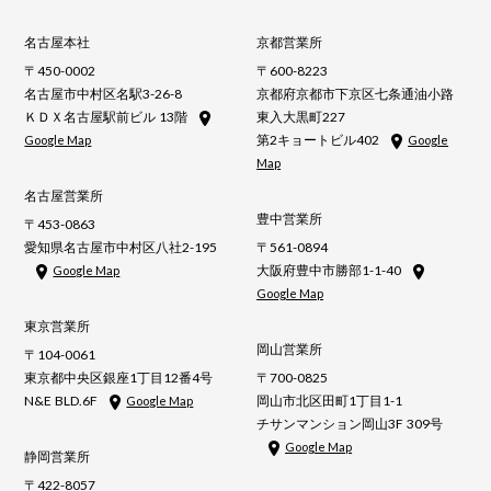
名古屋本社
京都営業所
〒450-0002
〒600-8223
名古屋市中村区名駅3-26-8
京都府京都市下京区七条通油小路
ＫＤＸ名古屋駅前ビル 13階
東入大黒町227
第2キョートビル402
Google Map
Google
Map
名古屋営業所
豊中営業所
〒453-0863
愛知県名古屋市中村区八社2-195
〒561-0894
大阪府豊中市勝部1-1-40
Google Map
Google Map
東京営業所
岡山営業所
〒104-0061
東京都中央区銀座1丁目12番4号
〒700-0825
N&E BLD.6F
岡山市北区田町1丁目1-1
Google Map
チサンマンション岡山3F 309号
Google Map
静岡営業所
〒422-8057