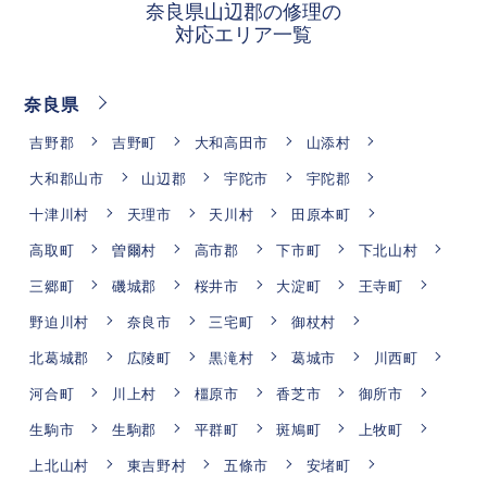
奈良県山辺郡の修理の
対応エリア一覧
奈良県
吉野郡
吉野町
大和高田市
山添村
大和郡山市
山辺郡
宇陀市
宇陀郡
十津川村
天理市
天川村
田原本町
高取町
曽爾村
高市郡
下市町
下北山村
三郷町
磯城郡
桜井市
大淀町
王寺町
野迫川村
奈良市
三宅町
御杖村
北葛城郡
広陵町
黒滝村
葛城市
川西町
河合町
川上村
橿原市
香芝市
御所市
生駒市
生駒郡
平群町
斑鳩町
上牧町
上北山村
東吉野村
五條市
安堵町