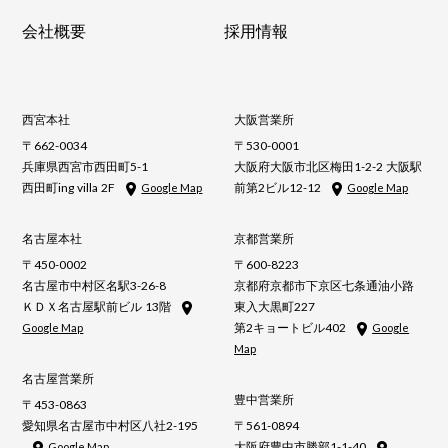
会社概要
採用情報
西宮本社
大阪営業所
〒662-0034
〒530-0001
兵庫県西宮市西田町5-1
大阪府大阪市北区梅田1-2-2 大阪駅
西田町ing villa 2F
前第2ビル12-12
Google Map
Google Map
名古屋本社
京都営業所
〒450-0002
〒600-8223
名古屋市中村区名駅3-26-8
京都府京都市下京区七条通油小路
ＫＤＸ名古屋駅前ビル 13階
東入大黒町227
第2キョートビル402
Google Map
Google
Map
名古屋営業所
豊中営業所
〒453-0863
愛知県名古屋市中村区八社2-195
〒561-0894
大阪府豊中市勝部1-1-40
Google Map