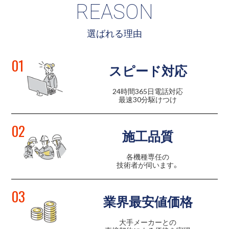
REASON
選ばれる理由
01
スピード対応
24時間365日電話対応
最速30分駆けつけ
02
施工品質
各機種専任の
技術者が伺います。
03
業界最安値価格
大手メーカーとの