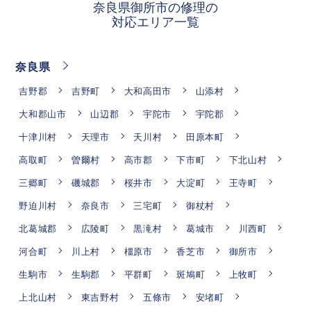
奈良県御所市の修理の
対応エリア一覧
奈良県
吉野郡
吉野町
大和高田市
山添村
大和郡山市
山辺郡
宇陀市
宇陀郡
十津川村
天理市
天川村
田原本町
高取町
曽爾村
高市郡
下市町
下北山村
三郷町
磯城郡
桜井市
大淀町
王寺町
野迫川村
奈良市
三宅町
御杖村
北葛城郡
広陵町
黒滝村
葛城市
川西町
河合町
川上村
橿原市
香芝市
御所市
生駒市
生駒郡
平群町
斑鳩町
上牧町
上北山村
東吉野村
五條市
安堵町