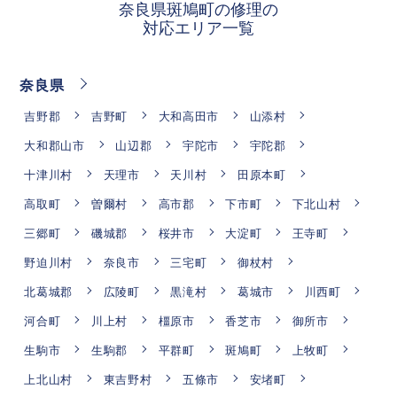
奈良県斑鳩町の修理の
対応エリア一覧
奈良県
吉野郡
吉野町
大和高田市
山添村
大和郡山市
山辺郡
宇陀市
宇陀郡
十津川村
天理市
天川村
田原本町
高取町
曽爾村
高市郡
下市町
下北山村
三郷町
磯城郡
桜井市
大淀町
王寺町
野迫川村
奈良市
三宅町
御杖村
北葛城郡
広陵町
黒滝村
葛城市
川西町
河合町
川上村
橿原市
香芝市
御所市
生駒市
生駒郡
平群町
斑鳩町
上牧町
上北山村
東吉野村
五條市
安堵町