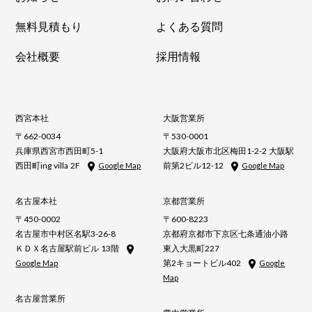
無料見積もり
よくある質問
会社概要
採用情報
西宮本社
大阪営業所
〒662-0034
〒530-0001
兵庫県西宮市西田町5-1
大阪府大阪市北区梅田1-2-2 大阪駅
西田町ing villa 2F
前第2ビル12-12
Google Map
Google Map
名古屋本社
京都営業所
〒450-0002
〒600-8223
名古屋市中村区名駅3-26-8
京都府京都市下京区七条通油小路
ＫＤＸ名古屋駅前ビル 13階
東入大黒町227
第2キョートビル402
Google Map
Google
Map
名古屋営業所