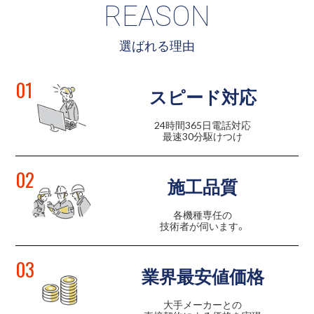
REASON
選ばれる理由
01
スピード対応
24時間365日電話対応
最速30分駆けつけ
02
施工品質
各機種専任の
技術者が伺います。
03
業界最安値価格
大手メーカーとの