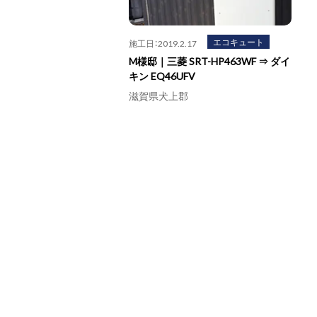
エコキュート
施工日：2019.2.17
M様邸｜三菱 SRT-HP463WF ⇒ ダイ
キン EQ46UFV
滋賀県犬上郡