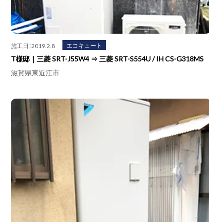
エコキュート
施工日：2019.2.8
T様邸｜三菱 SRT-J55W4 ⇒ 三菱 SRT-S554U / IH CS-G318MS
滋賀県東近江市