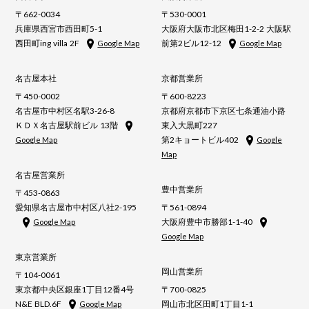
〒662-0034
〒530-0001
兵庫県西宮市西田町5-1
大阪府大阪市北区梅田1-2-2 大阪駅
西田町ing villa 2F
前第2ビル12-12
Google Map
Google Map
名古屋本社
京都営業所
〒450-0002
〒600-8223
名古屋市中村区名駅3-26-8
京都府京都市下京区七条通油小路
ＫＤＸ名古屋駅前ビル 13階
東入大黒町227
第2キョートビル402
Google Map
Google
Map
名古屋営業所
豊中営業所
〒453-0863
愛知県名古屋市中村区八社2-195
〒561-0894
大阪府豊中市勝部1-1-40
Google Map
Google Map
東京営業所
岡山営業所
〒104-0061
東京都中央区銀座1丁目12番4号
〒700-0825
N&E BLD.6F
岡山市北区田町1丁目1-1
Google Map