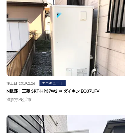
エコキュート
施工日：2019.2.26
N様邸｜三菱 SRT-HP37W2 ⇒ ダイキン EQ37UFV
滋賀県長浜市