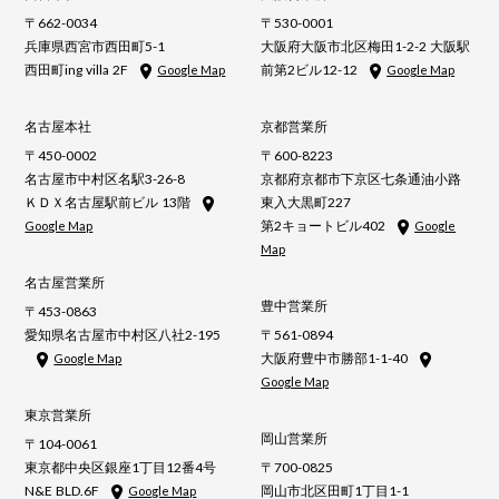
〒662-0034
〒530-0001
兵庫県西宮市西田町5-1
大阪府大阪市北区梅田1-2-2 大阪駅
西田町ing villa 2F
前第2ビル12-12
Google Map
Google Map
名古屋本社
京都営業所
〒450-0002
〒600-8223
名古屋市中村区名駅3-26-8
京都府京都市下京区七条通油小路
ＫＤＸ名古屋駅前ビル 13階
東入大黒町227
第2キョートビル402
Google Map
Google
Map
名古屋営業所
豊中営業所
〒453-0863
愛知県名古屋市中村区八社2-195
〒561-0894
大阪府豊中市勝部1-1-40
Google Map
Google Map
東京営業所
岡山営業所
〒104-0061
東京都中央区銀座1丁目12番4号
〒700-0825
N&E BLD.6F
岡山市北区田町1丁目1-1
Google Map