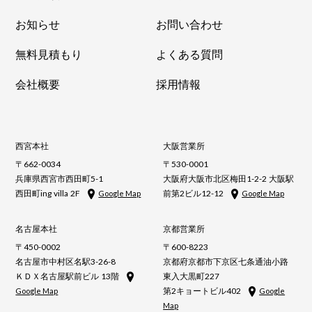
お知らせ
お問い合わせ
無料見積もり
よくある質問
会社概要
採用情報
西宮本社
大阪営業所
〒662-0034
〒530-0001
兵庫県西宮市西田町5-1
大阪府大阪市北区梅田1-2-2 大阪駅
西田町ing villa 2F
前第2ビル12-12
Google Map
Google Map
名古屋本社
京都営業所
〒450-0002
〒600-8223
名古屋市中村区名駅3-26-8
京都府京都市下京区七条通油小路
ＫＤＸ名古屋駅前ビル 13階
東入大黒町227
第2キョートビル402
Google Map
Google
Map