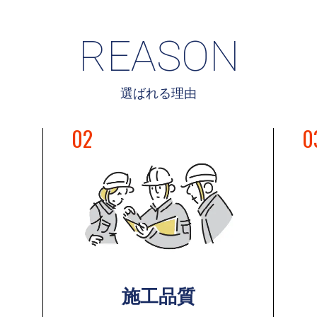
REASON
選ばれる理由
02
0
施工品質