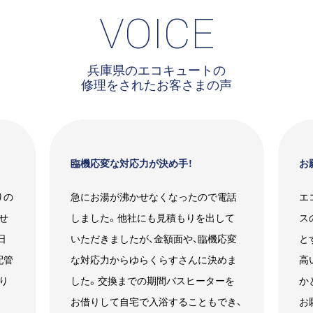
VOICE
兵庫県のエコキュートの
修理をされたお客さまの声
臨機応変な対応力が決め手！
お
りの
急にお湯が沸かせなくなったので電話
エ
せ
しました。他社にも見積もりを出して
ス
日
いただきましたが、金額面や、臨機応変
と
配管
な対応力からゆらくらすさんに決めま
高
り
した。交換までの期間バスヒーターを
か
お借りして自宅で入浴することもでき、
お