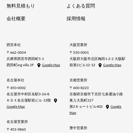
無料見積もり
よくある質問
会社概要
採用情報
西宮本社
大阪営業所
〒662-0034
〒530-0001
兵庫県西宮市西田町5-1
大阪府大阪市北区梅田1-2-2 大阪駅
西田町ing villa 2F
前第2ビル12-12
Google Map
Google Map
名古屋本社
京都営業所
〒450-0002
〒600-8223
名古屋市中村区名駅3-26-8
京都府京都市下京区七条通油小路
ＫＤＸ名古屋駅前ビル 13階
東入大黒町227
第2キョートビル402
Google Map
Google
Map
名古屋営業所
豊中営業所
〒453-0863