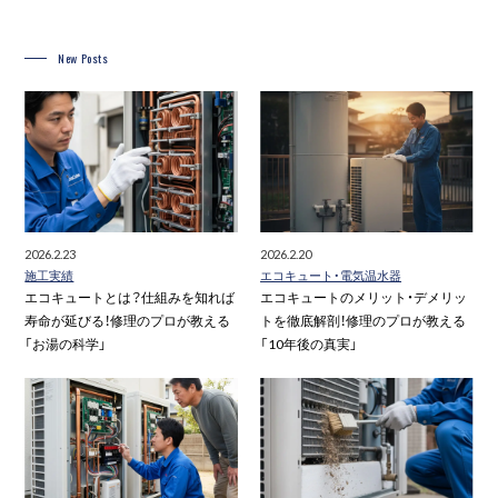
New Posts
2026.2.23
2026.2.20
施工実績
エコキュート・電気温水器
エコキュートとは？仕組みを知れば
エコキュートのメリット・デメリッ
寿命が延びる！修理のプロが教える
トを徹底解剖！修理のプロが教える
「お湯の科学」
「10年後の真実」