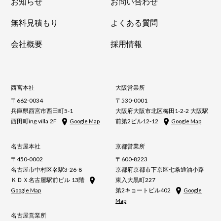
お知らせ
お問い合わせ
無料見積もり
よくある質問
会社概要
採用情報
西宮本社
大阪営業所
〒662-0034
〒530-0001
兵庫県西宮市西田町5-1
大阪府大阪市北区梅田1-2-2 大阪駅
西田町ing villa 2F
前第2ビル12-12
Google Map
Google Map
名古屋本社
京都営業所
〒450-0002
〒600-8223
名古屋市中村区名駅3-26-8
京都府京都市下京区七条通油小路
ＫＤＸ名古屋駅前ビル 13階
東入大黒町227
第2キョートビル402
Google Map
Google
Map
名古屋営業所