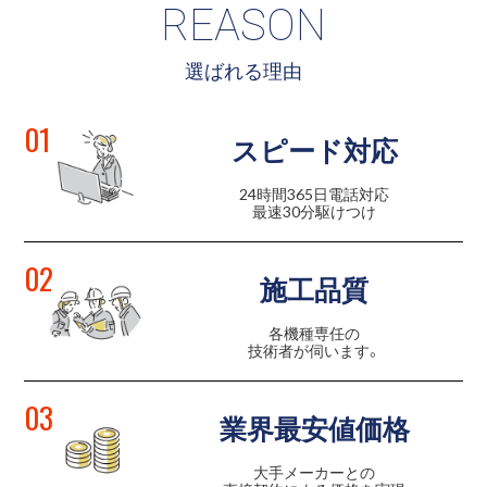
REASON
選ばれる理由
01
スピード対応
24時間365日電話対応
最速30分駆けつけ
02
施工品質
各機種専任の
技術者が伺います。
03
業界最安値価格
大手メーカーとの