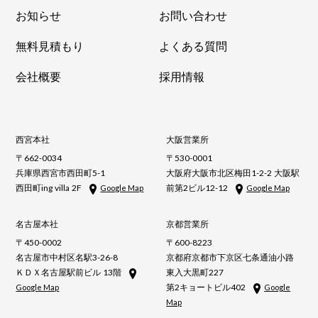
お知らせ
お問い合わせ
無料見積もり
よくある質問
会社概要
採用情報
西宮本社
大阪営業所
〒662-0034
〒530-0001
兵庫県西宮市西田町5-1
大阪府大阪市北区梅田1-2-2 大阪駅
西田町ing villa 2F
前第2ビル12-12
Google Map
Google Map
名古屋本社
京都営業所
〒450-0002
〒600-8223
名古屋市中村区名駅3-26-8
京都府京都市下京区七条通油小路
ＫＤＸ名古屋駅前ビル 13階
東入大黒町227
第2キョートビル402
Google Map
Google
Map