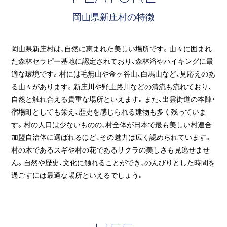
岡山県新庄村の特徴
岡山県新庄村は、自然に恵まれた美しい場所です。山々に囲まれ
た森林セラピー基地に認定されており、森林浴やハイキングに最
適な環境です。村には毛無山や金ヶ谷山、白馬山など、見応えのあ
る山々があります。新庄川や野土路川などの清流も流れており、
自然と触れ合える貴重な場所といえます。また、出雲街道の本陣・
宿場町としても栄え、歴史を感じられる建物も多く残っていま
す。村の人口は少ないものの、村全体が日本で最も美しい村連合
加盟自治体に選ばれるほど、その魅力は広く認められています。
村の木であるスギや村の花であるサクラの美しさも見逃せませ
ん。自然や歴史、文化に触れることができ、のんびりとした時間を
過ごすには最適な場所といえるでしょう。