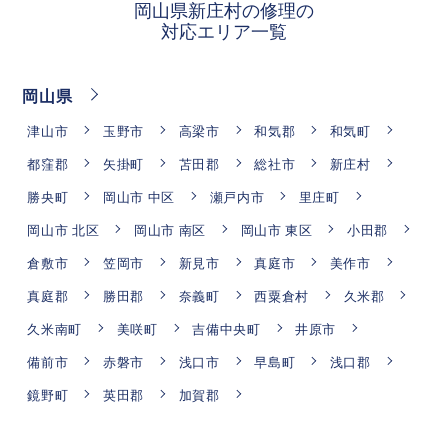
岡山県新庄村の修理の
対応エリア一覧
岡山県
津山市
玉野市
高梁市
和気郡
和気町
都窪郡
矢掛町
苫田郡
総社市
新庄村
勝央町
岡山市 中区
瀬戸内市
里庄町
岡山市 北区
岡山市 南区
岡山市 東区
小田郡
倉敷市
笠岡市
新見市
真庭市
美作市
真庭郡
勝田郡
奈義町
西粟倉村
久米郡
久米南町
美咲町
吉備中央町
井原市
備前市
赤磐市
浅口市
早島町
浅口郡
鏡野町
英田郡
加賀郡