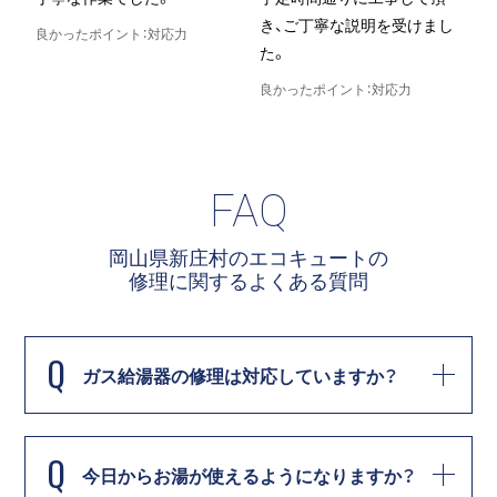
き、ご丁寧な説明を受けまし
良かったポイント：対応力
た。
良
良かったポイント：対応力
FAQ
岡山県新庄村のエコキュートの
修理に関する
よくある質問
Q
ガス給湯器の修理は対応していますか？
Q
今日からお湯が使えるようになりますか？