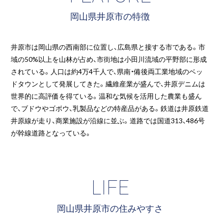
岡山県井原市の特徴
井原市は岡山県の西南部に位置し、広島県と接する市である。市
域の50%以上を山林が占め、市街地は小田川流域の平野部に形成
されている。人口は約4万4千人で、県南・備後両工業地域のベッ
ドタウンとして発展してきた。繊維産業が盛んで、井原デニムは
世界的に高評価を得ている。温和な気候を活用した農業も盛ん
で、ブドウやゴボウ、乳製品などの特産品がある。鉄道は井原鉄道
井原線が走り、商業施設が沿線に並ぶ。道路では国道313、486号
が幹線道路となっている。
LIFE
岡山県井原市の住みやすさ