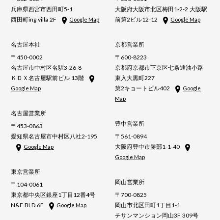
兵庫県西宮市西田町5-1
大阪府大阪市北区梅田1-2-2 大阪駅
西田町ing villa 2F
前第2ビル12-12
Google Map
Google Map
名古屋本社
京都営業所
〒450-0002
〒600-8223
名古屋市中村区名駅3-26-8
京都府京都市下京区七条通油小路
ＫＤＸ名古屋駅前ビル 13階
東入大黒町227
第2キョートビル402
Google Map
Google
Map
名古屋営業所
豊中営業所
〒453-0863
愛知県名古屋市中村区八社2-195
〒561-0894
大阪府豊中市勝部1-1-40
Google Map
Google Map
東京営業所
岡山営業所
〒104-0061
東京都中央区銀座1丁目12番4号
〒700-0825
N&E BLD.6F
岡山市北区田町1丁目1-1
Google Map
チサンマンション岡山3F 309号