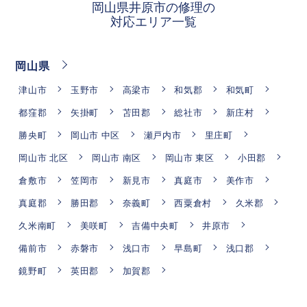
岡山県井原市の修理の
対応エリア一覧
岡山県
津山市
玉野市
高梁市
和気郡
和気町
都窪郡
矢掛町
苫田郡
総社市
新庄村
勝央町
岡山市 中区
瀬戸内市
里庄町
岡山市 北区
岡山市 南区
岡山市 東区
小田郡
倉敷市
笠岡市
新見市
真庭市
美作市
真庭郡
勝田郡
奈義町
西粟倉村
久米郡
久米南町
美咲町
吉備中央町
井原市
備前市
赤磐市
浅口市
早島町
浅口郡
鏡野町
英田郡
加賀郡