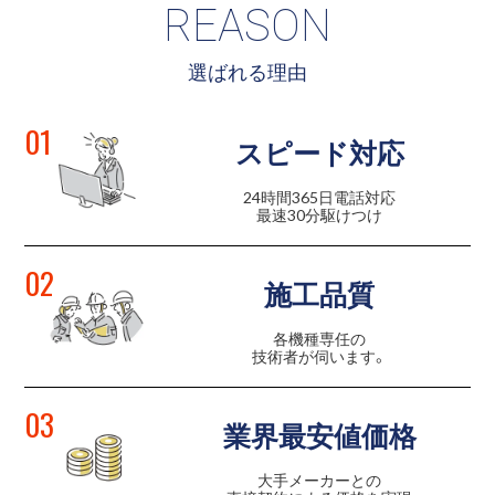
REASON
選ばれる理由
01
スピード対応
24時間365日電話対応
最速30分駆けつけ
02
施工品質
各機種専任の
技術者が伺います。
03
業界最安値価格
大手メーカーとの