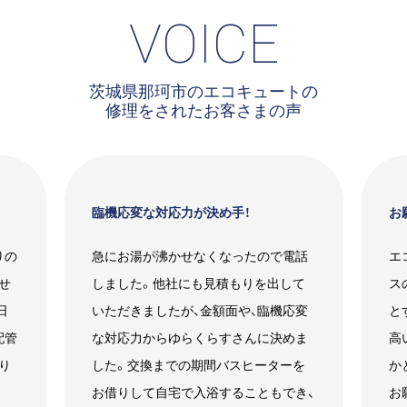
VOICE
茨城県那珂市のエコキュートの
修理をされたお客さまの声
臨機応変な対応力が決め手！
お
りの
急にお湯が沸かせなくなったので電話
エ
せ
しました。他社にも見積もりを出して
ス
日
いただきましたが、金額面や、臨機応変
と
配管
な対応力からゆらくらすさんに決めま
高
り
した。交換までの期間バスヒーターを
か
お借りして自宅で入浴することもでき、
お