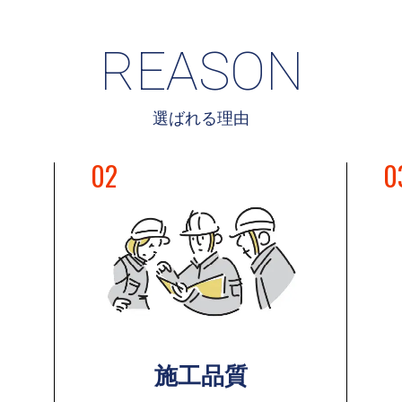
REASON
選ばれる理由
02
0
施工品質