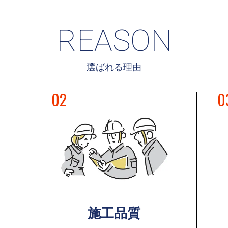
REASON
選ばれる理由
02
0
施工品質