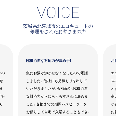
VOICE
茨城県北茨城市のエコキュートの
修理をされたお客さまの声
臨機応変な対応力が決め手！
お
りの
急にお湯が沸かせなくなったので電話
エ
せ
しました。他社にも見積もりを出して
ス
日
いただきましたが、金額面や、臨機応変
と
配管
な対応力からゆらくらすさんに決めま
高
り
した。交換までの期間バスヒーターを
か
お借りして自宅で入浴することもでき、
お