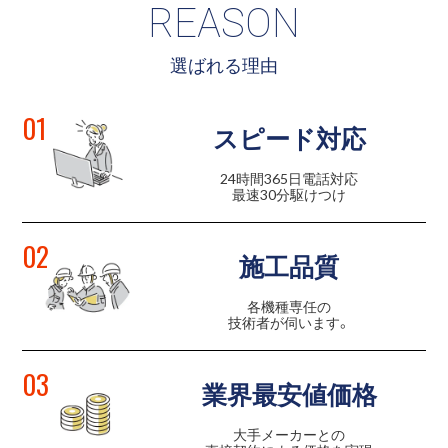
REASON
選ばれる理由
01
スピード対応
24時間365日電話対応
最速30分駆けつけ
02
施工品質
各機種専任の
技術者が伺います。
03
業界最安値価格
大手メーカーとの