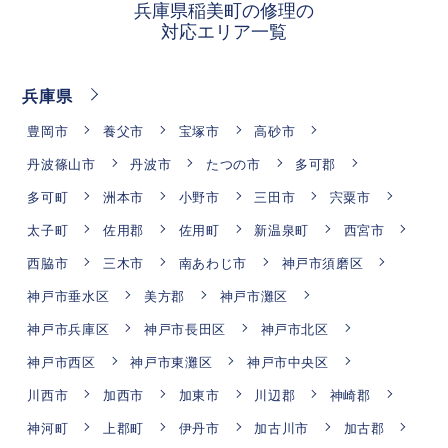
兵庫県稲美町の修理の
対応エリア一覧
兵庫県
豊岡市
養父市
宝塚市
高砂市
丹波篠山市
丹波市
たつの市
多可郡
多可町
洲本市
小野市
三田市
宍粟市
太子町
佐用郡
佐用町
新温泉町
西宮市
西脇市
三木市
南あわじ市
神戸市須磨区
神戸市垂水区
美方郡
神戸市灘区
神戸市兵庫区
神戸市長田区
神戸市北区
神戸市西区
神戸市東灘区
神戸市中央区
川西市
加西市
加東市
川辺郡
神崎郡
神河町
上郡町
伊丹市
加古川市
加古郡