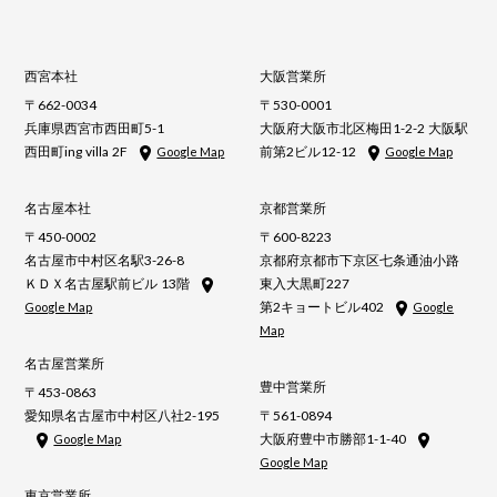
西宮本社
大阪営業所
〒662-0034
〒530-0001
兵庫県西宮市西田町5-1
大阪府大阪市北区梅田1-2-2 大阪駅
西田町ing villa 2F
前第2ビル12-12
Google Map
Google Map
名古屋本社
京都営業所
〒450-0002
〒600-8223
名古屋市中村区名駅3-26-8
京都府京都市下京区七条通油小路
ＫＤＸ名古屋駅前ビル 13階
東入大黒町227
第2キョートビル402
Google Map
Google
Map
名古屋営業所
豊中営業所
〒453-0863
愛知県名古屋市中村区八社2-195
〒561-0894
大阪府豊中市勝部1-1-40
Google Map
Google Map
東京営業所