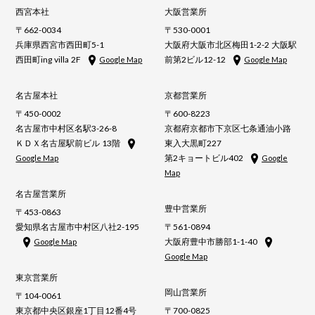
西宮本社
大阪営業所
〒662-0034
〒530-0001
兵庫県西宮市西田町5-1
大阪府大阪市北区梅田1-2-2 大阪駅
西田町ing villa 2F
前第2ビル12-12
Google Map
Google Map
名古屋本社
京都営業所
〒450-0002
〒600-8223
名古屋市中村区名駅3-26-8
京都府京都市下京区七条通油小路
ＫＤＸ名古屋駅前ビル 13階
東入大黒町227
第2キョートビル402
Google Map
Google
Map
名古屋営業所
豊中営業所
〒453-0863
愛知県名古屋市中村区八社2-195
〒561-0894
大阪府豊中市勝部1-1-40
Google Map
Google Map
東京営業所
岡山営業所
〒104-0061
東京都中央区銀座1丁目12番4号
〒700-0825