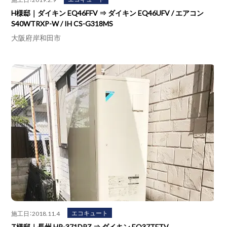
H様邸｜ダイキン EQ46FFV ⇒ ダイキン EQ46UFV / エアコン
S40WTRXP-W / IH CS-G318MS
大阪府岸和田市
エコキュート
施工日：2018.11.4
T様邸｜長州 HP-371DPZ ⇒ ダイキン EQ37TFTV