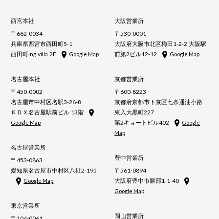
西宮本社
大阪営業所
〒662-0034
〒530-0001
兵庫県西宮市西田町5-1
大阪府大阪市北区梅田1-2-2 大阪駅
西田町ing villa 2F
前第2ビル12-12
Google Map
Google Map
名古屋本社
京都営業所
〒450-0002
〒600-8223
名古屋市中村区名駅3-26-8
京都府京都市下京区七条通油小路
ＫＤＸ名古屋駅前ビル 13階
東入大黒町227
第2キョートビル402
Google Map
Google
Map
名古屋営業所
豊中営業所
〒453-0863
愛知県名古屋市中村区八社2-195
〒561-0894
大阪府豊中市勝部1-1-40
Google Map
Google Map
東京営業所
岡山営業所
〒104-0061