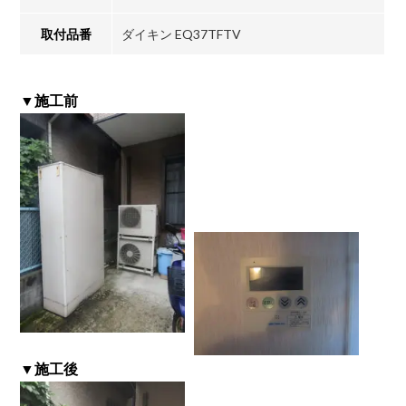
取付品番
ダイキン EQ37TFTV
▼施工前
▼施工後