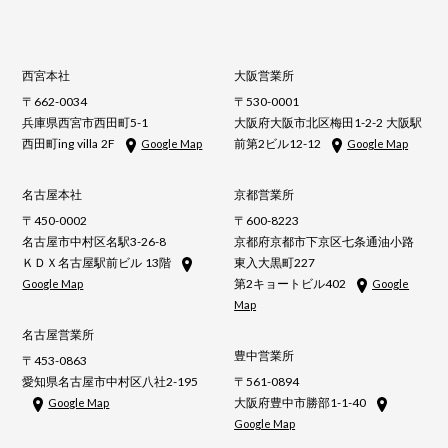
西宮本社
大阪営業所
〒662-0034
〒530-0001
兵庫県西宮市西田町5-1
大阪府大阪市北区梅田1-2-2 大阪駅
西田町ing villa 2F
前第2ビル12-12
Google Map
Google Map
名古屋本社
京都営業所
〒450-0002
〒600-8223
名古屋市中村区名駅3-26-8
京都府京都市下京区七条通油小路
ＫＤＸ名古屋駅前ビル 13階
東入大黒町227
第2キョートビル402
Google Map
Google
Map
名古屋営業所
豊中営業所
〒453-0863
愛知県名古屋市中村区八社2-195
〒561-0894
大阪府豊中市勝部1-1-40
Google Map
Google Map