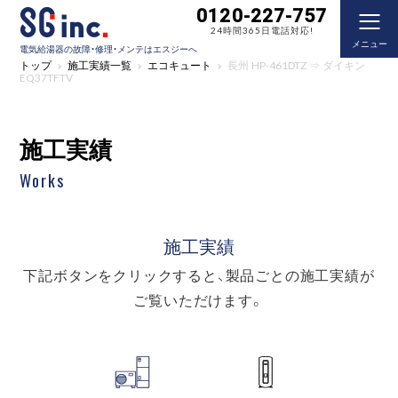
0120-227-757
24時間365日電話対応!
メニュー
電気給湯器の故障・修理・メンテはエスジーへ
トップ
施工実績一覧
エコキュート
長州 HP-461DTZ ⇒ ダイキン
EQ37TFTV
施工実績
Works
施工実績
下記ボタンをクリックすると、製品ごとの施工実績が
ご覧いただけます。