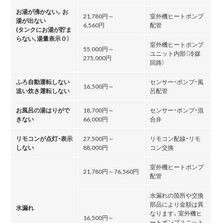
お湯が沸かない。お
21,780円～
室外機ヒートポンプ
湯が出ない
6,560円
配管
(タンクにお湯が貯ま
らない､湯量表示０）
室外機ヒートポンプ
55,000円～
ユニット内部（冷媒
275,000円
回路）
ふろ自動運転しない
センサー・ポンプ・風
16,500円～
追い炊き運転しない
呂配管
お風呂の湯はりがで
18,700円～
センサー・ポンプ・混
きない
66,000円
合弁
リモコンが点灯・表示
27,500円～
リモコン配線・リモ
しない
88,000円
コン交換
室外機ヒートポンプ
21,780円～76,560円
配管
水漏れの箇所や交換
部品により金額は異
水漏れ
なります。室外機ヒ
16,500円～
ートポンプユニット