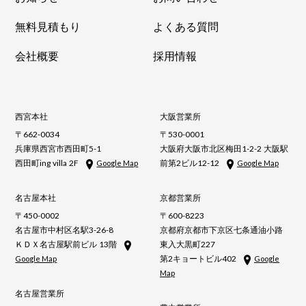
無料見積もり
よくある質問
会社概要
採用情報
西宮本社
大阪営業所
〒662-0034
〒530-0001
兵庫県西宮市西田町5-1
大阪府大阪市北区梅田1-2-2 大阪駅
西田町ing villa 2F
前第2ビル12-12
Google Map
Google Map
名古屋本社
京都営業所
〒450-0002
〒600-8223
名古屋市中村区名駅3-26-8
京都府京都市下京区七条通油小路
ＫＤＸ名古屋駅前ビル 13階
東入大黒町227
第2キョートビル402
Google Map
Google
Map
名古屋営業所