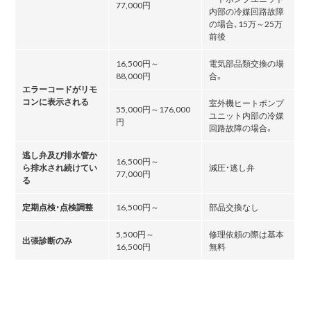
77,000円
内部の冷媒回路故障
の場合､15万～25万
前後
16,500円～
電気部品類交換の場
88,000円
合。
エラーコードがリモ
コンに表示される
室外機ヒートポンプ
55,000円～176,000
ユニット内部の冷媒
円
回路故障の場合。
逃し弁及び排水管か
16,500円～
ら排水され続けてい
減圧・逃し弁
77,000円
る
定期点検・点検調整
16,500円～
部品交換なし
5,500円～
修理依頼の際は基本
出張診断のみ
16,500円
無料