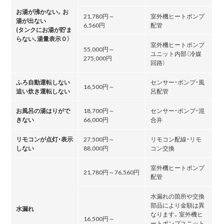
お湯が沸かない。お
21,780円～
室外機ヒートポンプ
湯が出ない
6,560円
配管
(タンクにお湯が貯ま
らない､湯量表示０）
室外機ヒートポンプ
55,000円～
ユニット内部（冷媒
275,000円
回路）
ふろ自動運転しない
センサー・ポンプ・風
16,500円～
追い炊き運転しない
呂配管
お風呂の湯はりがで
18,700円～
センサー・ポンプ・混
きない
66,000円
合弁
リモコンが点灯・表示
27,500円～
リモコン配線・リモ
しない
88,000円
コン交換
室外機ヒートポンプ
21,780円～76,560円
配管
水漏れの箇所や交換
部品により金額は異
水漏れ
なります。室外機ヒ
16,500円～
ートポンプユニット