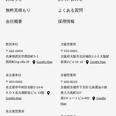
無料見積もり
よくある質問
会社概要
採用情報
西宮本社
大阪営業所
〒662-0034
〒530-0001
兵庫県西宮市西田町5-1
大阪府大阪市北区梅田1-2-2 大阪駅
西田町ing villa 2F
前第2ビル12-12
Google Map
Google Map
名古屋本社
京都営業所
〒450-0002
〒600-8223
名古屋市中村区名駅3-26-8
京都府京都市下京区七条通油小路
ＫＤＸ名古屋駅前ビル 13階
東入大黒町227
第2キョートビル402
Google Map
Google
Map
名古屋営業所