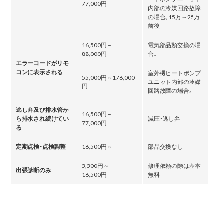
77,000円
内部の冷媒回路故障
の場合､15万～25万
前後
16,500円～
電気部品類交換の場
88,000円
合。
エラーコードがリモ
コンに表示される
室外機ヒートポンプ
55,000円～176,000
ユニット内部の冷媒
円
回路故障の場合。
逃し弁及び排水管か
16,500円～
ら排水され続けてい
減圧・逃し弁
77,000円
る
定期点検・点検調整
16,500円～
部品交換なし
5,500円～
修理依頼の際は基本
出張診断のみ
16,500円
無料