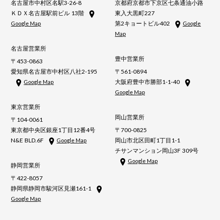
名古屋市中村区名駅3-26-8
京都府京都市下京区七条通油小路
ＫＤＸ名古屋駅前ビル 13階
東入大黒町227
第2キョートビル402
Google Map
Google
Map
名古屋営業所
豊中営業所
〒453-0863
愛知県名古屋市中村区八社2-195
〒561-0894
大阪府豊中市勝部1-1-40
Google Map
Google Map
東京営業所
岡山営業所
〒104-0061
東京都中央区銀座1丁目12番4号
〒700-0825
N&E BLD.6F
岡山市北区田町1丁目1-1
Google Map
チサンマンション岡山3F 309号
Google Map
静岡営業所
〒422-8057
静岡県静岡市駿河区見瀬161-1
Google Map