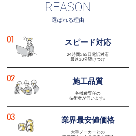
REASON
選ばれる理由
01
スピード対応
24時間365日電話対応
最速30分駆けつけ
02
施工品質
各機種専任の
技術者が伺います。
03
業界最安値価格
大手メーカーとの