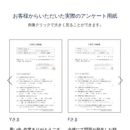
お客様からいただいた実際のアンケート用紙
画像クリックで大きく見ることができます。
Yさま
Fさま
し
暑い中、作業ありがとうござ
今後にて問題が発生した時