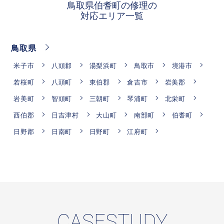
鳥取県伯耆町の修理の
対応エリア一覧
鳥取県
米子市
八頭郡
湯梨浜町
鳥取市
境港市
若桜町
八頭町
東伯郡
倉吉市
岩美郡
岩美町
智頭町
三朝町
琴浦町
北栄町
西伯郡
日吉津村
大山町
南部町
伯耆町
日野郡
日南町
日野町
江府町
CASESTUDY