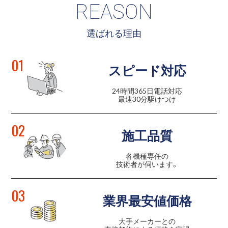
REASON
選ばれる理由
01
スピード対応
24時間365日電話対応
最速30分駆けつけ
02
施工品質
各機種専任の
技術者が伺います。
03
業界最安値価格
大手メーカーとの