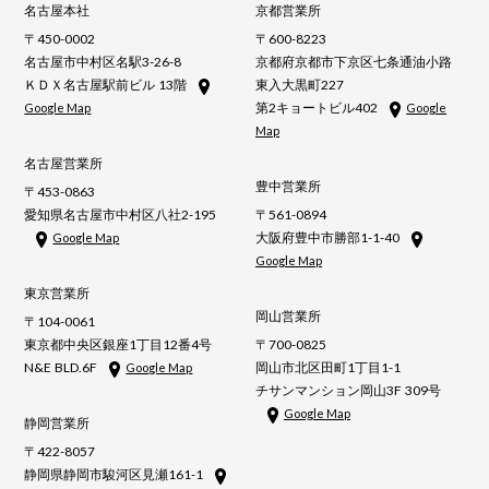
名古屋本社
京都営業所
〒450-0002
〒600-8223
名古屋市中村区名駅3-26-8
京都府京都市下京区七条通油小路
ＫＤＸ名古屋駅前ビル 13階
東入大黒町227
第2キョートビル402
Google Map
Google
Map
名古屋営業所
豊中営業所
〒453-0863
愛知県名古屋市中村区八社2-195
〒561-0894
大阪府豊中市勝部1-1-40
Google Map
Google Map
東京営業所
岡山営業所
〒104-0061
東京都中央区銀座1丁目12番4号
〒700-0825
N&E BLD.6F
岡山市北区田町1丁目1-1
Google Map
チサンマンション岡山3F 309号
Google Map
静岡営業所
〒422-8057
静岡県静岡市駿河区見瀬161-1