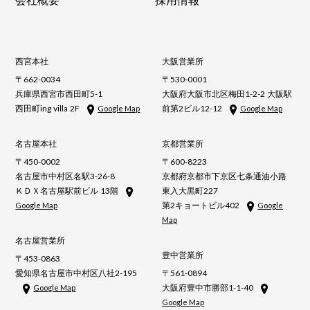
西宮本社
大阪営業所
〒662-0034
〒530-0001
兵庫県西宮市西田町5-1
大阪府大阪市北区梅田1-2-2 大阪駅
西田町ing villa 2F
前第2ビル12-12
Google Map
Google Map
名古屋本社
京都営業所
〒450-0002
〒600-8223
名古屋市中村区名駅3-26-8
京都府京都市下京区七条通油小路
ＫＤＸ名古屋駅前ビル 13階
東入大黒町227
第2キョートビル402
Google Map
Google
Map
名古屋営業所
豊中営業所
〒453-0863
愛知県名古屋市中村区八社2-195
〒561-0894
大阪府豊中市勝部1-1-40
Google Map
Google Map