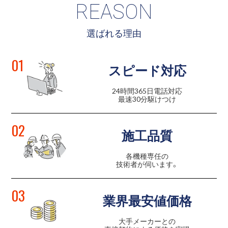
REASON
選ばれる理由
01
スピード対応
24時間365日電話対応
最速30分駆けつけ
02
施工品質
各機種専任の
技術者が伺います。
03
業界最安値価格
大手メーカーとの