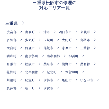
三重県松阪市の修理の
対応エリア一覧
三重県
度会郡
度会町
津市
四日市市
東員町
多気郡
多気町
玉城町
大紀町
鳥羽市
大台町
鈴鹿市
尾鷲市
志摩市
三重郡
明和町
南伊勢町
南牟婁郡
御浜町
名張市
松阪市
桑名市
熊野市
桑名郡
菰野町
北牟婁郡
紀北町
木曽岬町
川越町
紀宝町
伊勢市
亀山市
いなべ市
員弁郡
朝日町
伊賀市