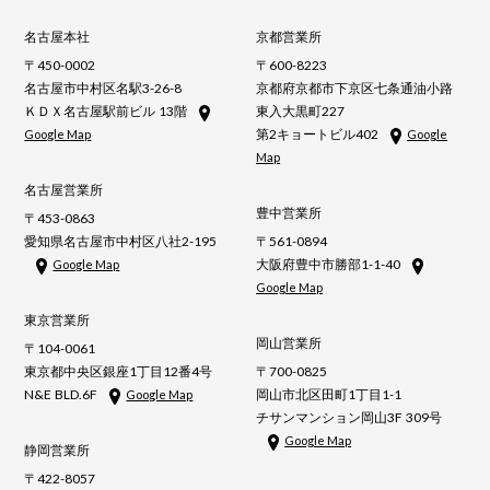
名古屋本社
京都営業所
〒450-0002
〒600-8223
名古屋市中村区名駅3-26-8
京都府京都市下京区七条通油小路
ＫＤＸ名古屋駅前ビル 13階
東入大黒町227
第2キョートビル402
Google Map
Google
Map
名古屋営業所
豊中営業所
〒453-0863
愛知県名古屋市中村区八社2-195
〒561-0894
大阪府豊中市勝部1-1-40
Google Map
Google Map
東京営業所
岡山営業所
〒104-0061
東京都中央区銀座1丁目12番4号
〒700-0825
N&E BLD.6F
岡山市北区田町1丁目1-1
Google Map
チサンマンション岡山3F 309号
Google Map
静岡営業所
〒422-8057