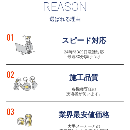
REASON
選ばれる理由
01
スピード対応
24時間365日電話対応
最速30分駆けつけ
02
施工品質
各機種専任の
技術者が伺います。
03
業界最安値価格
大手メーカーとの