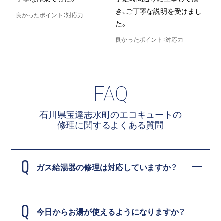
き、ご丁寧な説明を受けまし
た。
イント：対応力
た。
良かったポイント：
良かったポイント：対応力
FAQ
石川県宝達志水町のエコキュートの
修理に関する
よくある質問
Q
ガス給湯器の修理は対応していますか？
Q
今日からお湯が使えるようになりますか？