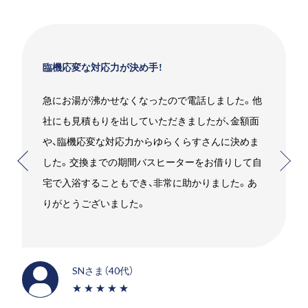
手！
お願いして良かったです！
ったので電話しました。他
エコキュートを使用していまし
いただきましたが、金額面
したいことをお伝えするとすぐ
らゆらくらすさんに決めま
れました。高いものを売りつけ
スヒーターをお借りして自
と少し心配でしたが、エスジー
、非常に助かりました。あ
かったです。笑
SMさま（30代）
★★★★★