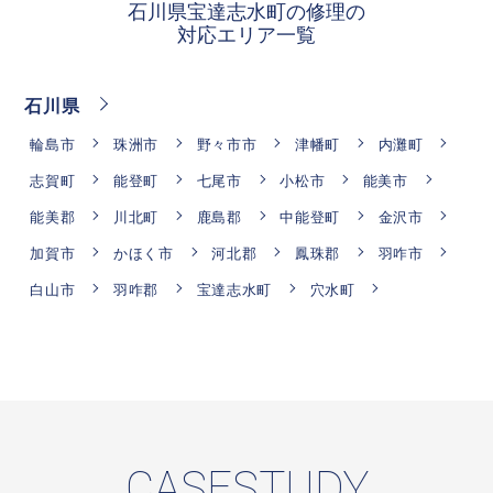
石川県宝達志水町の修理の
対応エリア一覧
石川県
輪島市
珠洲市
野々市市
津幡町
内灘町
志賀町
能登町
七尾市
小松市
能美市
能美郡
川北町
鹿島郡
中能登町
金沢市
加賀市
かほく市
河北郡
鳳珠郡
羽咋市
白山市
羽咋郡
宝達志水町
穴水町
CASESTUDY