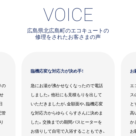
VOICE
広島県北広島町のエコキュートの
修理をされたお客さまの声
臨機応変な対応力が決め手！
お
りの
急にお湯が沸かせなくなったので電話
エ
せ
しました。他社にも見積もりを出して
ス
日
いただきましたが、金額面や、臨機応変
と
配管
な対応力からゆらくらすさんに決めま
高
り
した。交換までの期間バスヒーターを
か
お借りして自宅で入浴することもでき、
お