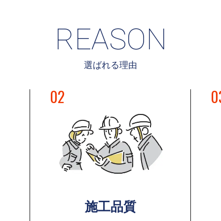
REASON
選ばれる理由
02
0
施工品質