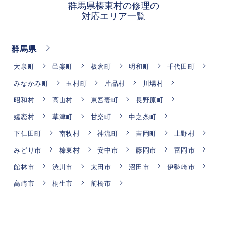
群馬県榛東村の修理の
対応エリア一覧
群馬県
大泉町
邑楽町
板倉町
明和町
千代田町
みなかみ町
玉村町
片品村
川場村
昭和村
高山村
東吾妻町
長野原町
嬬恋村
草津町
甘楽町
中之条町
下仁田町
南牧村
神流町
吉岡町
上野村
みどり市
榛東村
安中市
藤岡市
富岡市
館林市
渋川市
太田市
沼田市
伊勢崎市
高崎市
桐生市
前橋市