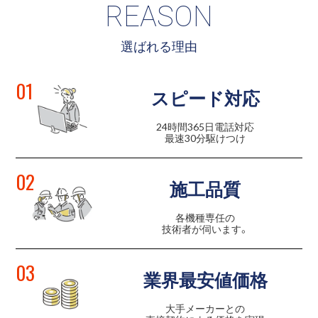
REASON
選ばれる理由
01
スピード対応
24時間365日電話対応
最速30分駆けつけ
02
施工品質
各機種専任の
技術者が伺います。
03
業界最安値価格
大手メーカーとの