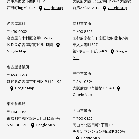
兵庫県西宮市西田町5-1
大阪府大阪市北区梅田1-2-2 大阪駅
西田町ing villa 2F
前第2ビル12-12
Google Map
Google Map
名古屋本社
京都営業所
〒450-0002
〒600-8223
名古屋市中村区名駅3-26-8
京都府京都市下京区七条通油小路
ＫＤＸ名古屋駅前ビル 13階
東入大黒町227
第2キョートビル402
Google Map
Google
Map
名古屋営業所
豊中営業所
〒453-0863
愛知県名古屋市中村区八社2-195
〒561-0894
大阪府豊中市勝部1-1-40
Google Map
Google Map
東京営業所
岡山営業所
〒104-0061
東京都中央区銀座1丁目12番4号
〒700-0825
N&E BLD.6F
岡山市北区田町1丁目1-1
Google Map
チサンマンション岡山3F 309号
Google Map