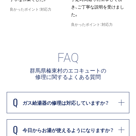
き、ご丁寧な説明を受けまし
良かったポイント：対応力
た。
良
良かったポイント：対応力
FAQ
群馬県榛東村のエコキュートの
修理に関する
よくある質問
Q
ガス給湯器の修理は対応していますか？
Q
今日からお湯が使えるようになりますか？