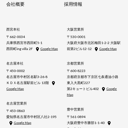
会社概要
採用情報
西宮本社
大阪営業所
〒662-0034
〒530-0001
兵庫県西宮市西田町5-1
大阪府大阪市北区梅田1-2-2 大阪駅
西田町ing villa 2F
前第2ビル12-12
Google Map
Google Map
名古屋本社
京都営業所
〒450-0002
〒600-8223
名古屋市中村区名駅3-26-8
京都府京都市下京区七条通油小路
ＫＤＸ名古屋駅前ビル 13階
東入大黒町227
第2キョートビル402
Google Map
Google
Map
名古屋営業所
豊中営業所
〒453-0863
愛知県名古屋市中村区八社2-195
〒561-0894
大阪府豊中市勝部1-1-40
Google Map