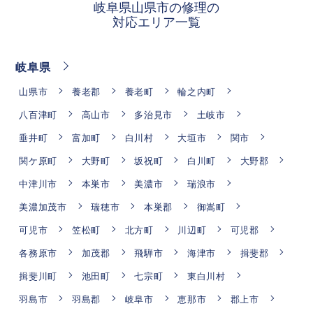
岐阜県山県市の修理の
対応エリア一覧
岐阜県
山県市
養老郡
養老町
輪之内町
八百津町
高山市
多治見市
土岐市
垂井町
富加町
白川村
大垣市
関市
関ケ原町
大野町
坂祝町
白川町
大野郡
中津川市
本巣市
美濃市
瑞浪市
美濃加茂市
瑞穂市
本巣郡
御嵩町
可児市
笠松町
北方町
川辺町
可児郡
各務原市
加茂郡
飛騨市
海津市
揖斐郡
揖斐川町
池田町
七宗町
東白川村
羽島市
羽島郡
岐阜市
恵那市
郡上市