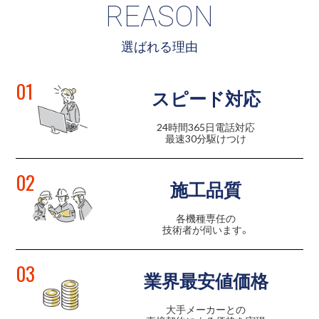
REASON
選ばれる理由
01
スピード対応
24時間365日電話対応
最速30分駆けつけ
02
施工品質
各機種専任の
技術者が伺います。
03
業界最安値価格
大手メーカーとの