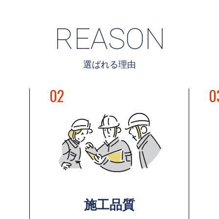
REASON
選ばれる理由
02
0
施工品質