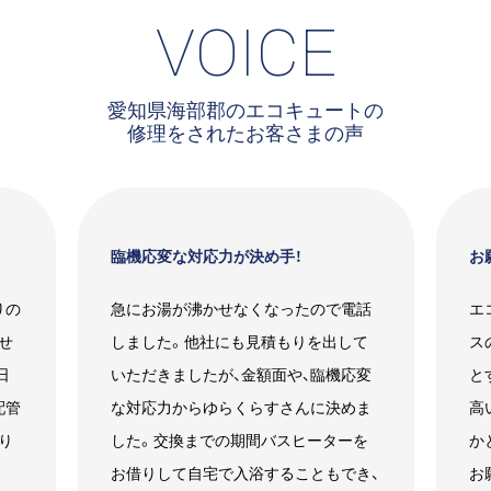
VOICE
愛知県海部郡のエコキュートの
修理をされたお客さまの声
臨機応変な対応力が決め手！
お
りの
急にお湯が沸かせなくなったので電話
エ
せ
しました。他社にも見積もりを出して
ス
日
いただきましたが、金額面や、臨機応変
と
配管
な対応力からゆらくらすさんに決めま
高
り
した。交換までの期間バスヒーターを
か
お借りして自宅で入浴することもでき、
お