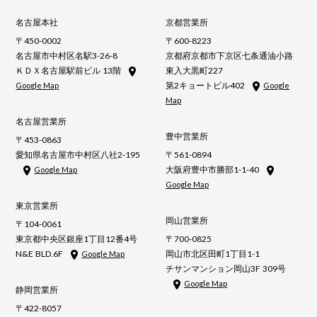
名古屋本社
京都営業所
〒450-0002
〒600-8223
名古屋市中村区名駅3-26-8
京都府京都市下京区七条通油小路
ＫＤＸ名古屋駅前ビル 13階
東入大黒町227
第2キョートビル402
Google Map
Google
Map
名古屋営業所
豊中営業所
〒453-0863
愛知県名古屋市中村区八社2-195
〒561-0894
大阪府豊中市勝部1-1-40
Google Map
Google Map
東京営業所
岡山営業所
〒104-0061
東京都中央区銀座1丁目12番4号
〒700-0825
N&E BLD.6F
岡山市北区田町1丁目1-1
Google Map
チサンマンション岡山3F 309号
Google Map
静岡営業所
〒422-8057