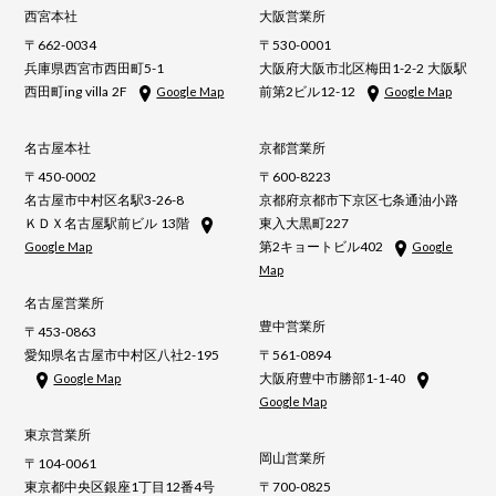
西宮本社
大阪営業所
〒662-0034
〒530-0001
兵庫県西宮市西田町5-1
大阪府大阪市北区梅田1-2-2 大阪駅
西田町ing villa 2F
前第2ビル12-12
Google Map
Google Map
名古屋本社
京都営業所
〒450-0002
〒600-8223
名古屋市中村区名駅3-26-8
京都府京都市下京区七条通油小路
ＫＤＸ名古屋駅前ビル 13階
東入大黒町227
第2キョートビル402
Google Map
Google
Map
名古屋営業所
豊中営業所
〒453-0863
愛知県名古屋市中村区八社2-195
〒561-0894
大阪府豊中市勝部1-1-40
Google Map
Google Map
東京営業所
岡山営業所
〒104-0061
東京都中央区銀座1丁目12番4号
〒700-0825