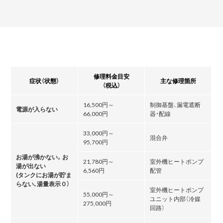
修理料金目安
症状（状態）
主な修理箇所
（税込）
16,500円～
制御基盤、漏電遮断
電源が入らない
66,000円
器・配線
33,000円～
混合弁
95,700円
お湯が沸かない。お
21,780円～
室外機ヒートポンプ
湯が出ない
6,560円
配管
(タンクにお湯が貯ま
らない､湯量表示０）
室外機ヒートポンプ
55,000円～
ユニット内部（冷媒
275,000円
回路）