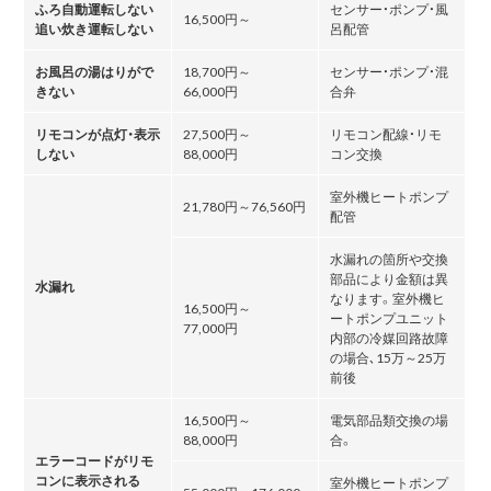
ふろ自動運転しない
センサー・ポンプ・風
16,500円～
追い炊き運転しない
呂配管
お風呂の湯はりがで
18,700円～
センサー・ポンプ・混
きない
66,000円
合弁
リモコンが点灯・表示
27,500円～
リモコン配線・リモ
しない
88,000円
コン交換
室外機ヒートポンプ
21,780円～76,560円
配管
水漏れの箇所や交換
部品により金額は異
水漏れ
なります。室外機ヒ
16,500円～
ートポンプユニット
77,000円
内部の冷媒回路故障
の場合､15万～25万
前後
16,500円～
電気部品類交換の場
88,000円
合。
エラーコードがリモ
コンに表示される
室外機ヒートポンプ