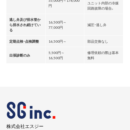
55,000円～176,000
ユニット内部の冷媒
円
回路故障の場合。
逃し弁及び排水管か
16,500円～
ら排水され続けてい
減圧・逃し弁
77,000円
る
定期点検・点検調整
16,500円～
部品交換なし
5,500円～
修理依頼の際は基本
出張診断のみ
16,500円
無料
株式会社エスジー