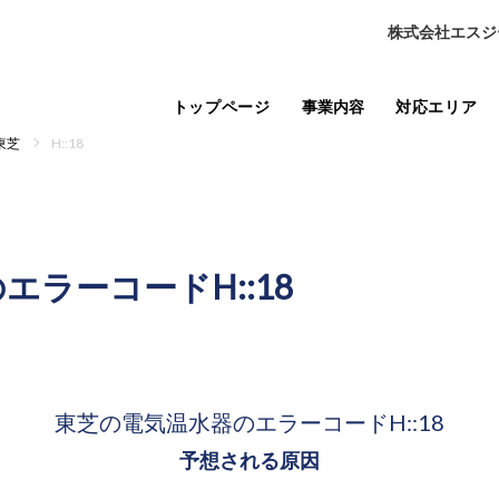
株式会社エスジ
トップページ
事業内容
対応エリア
東芝
H::18
の
エラーコードH::18
東芝の電気温水器の
エラーコードH::18
予想される原因