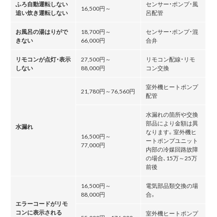
ふろ自動運転しない
センサー・ポンプ・風
16,500円～
追い炊き運転しない
呂配管
お風呂の湯はりがで
18,700円～
センサー・ポンプ・混
きない
66,000円
合弁
リモコンが点灯・表示
27,500円～
リモコン配線・リモ
しない
88,000円
コン交換
室外機ヒートポンプ
21,780円～76,560円
配管
水漏れの箇所や交換
部品により金額は異
水漏れ
なります。室外機ヒ
16,500円～
ートポンプユニット
77,000円
内部の冷媒回路故障
の場合､15万～25万
前後
16,500円～
電気部品類交換の場
88,000円
合。
エラーコードがリモ
コンに表示される
室外機ヒートポンプ