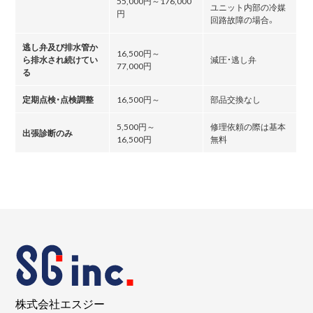
55,000円～176,000
ユニット内部の冷媒
円
回路故障の場合。
逃し弁及び排水管か
16,500円～
ら排水され続けてい
減圧・逃し弁
77,000円
る
定期点検・点検調整
16,500円～
部品交換なし
5,500円～
修理依頼の際は基本
出張診断のみ
16,500円
無料
株式会社エスジー