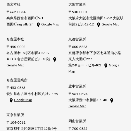
西宮本社
大阪営業所
〒662-0034
〒530-0001
兵庫県西宮市西田町5-1
大阪府大阪市北区梅田1-2-2 大阪駅
西田町ing villa 2F
前第2ビル12-12
Google Map
Google Map
名古屋本社
京都営業所
〒450-0002
〒600-8223
名古屋市中村区名駅3-26-8
京都府京都市下京区七条通油小路
ＫＤＸ名古屋駅前ビル 13階
東入大黒町227
第2キョートビル402
Google Map
Google
Map
名古屋営業所
豊中営業所
〒453-0863
愛知県名古屋市中村区八社2-195
〒561-0894
大阪府豊中市勝部1-1-40
Google Map
Google Map
東京営業所
岡山営業所
〒104-0061
東京都中央区銀座1丁目12番4号
〒700-0825