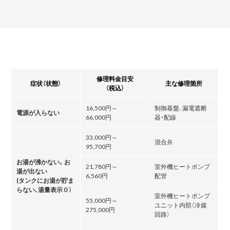
修理料金目安
症状（状態）
主な修理箇所
（税込）
16,500円～
制御基盤、漏電遮断
電源が入らない
66,000円
器・配線
33,000円～
混合弁
95,700円
お湯が沸かない。お
21,780円～
室外機ヒートポンプ
湯が出ない
6,560円
配管
(タンクにお湯が貯ま
らない､湯量表示０）
室外機ヒートポンプ
55,000円～
ユニット内部（冷媒
275,000円
回路）