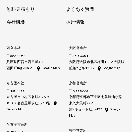
無料見積もり
よくある質問
会社概要
採用情報
西宮本社
大阪営業所
〒662-0034
〒530-0001
兵庫県西宮市西田町5-1
大阪府大阪市北区梅田1-2-2 大阪駅
西田町ing villa 2F
前第2ビル12-12
Google Map
Google Map
名古屋本社
京都営業所
〒450-0002
〒600-8223
名古屋市中村区名駅3-26-8
京都府京都市下京区七条通油小路
ＫＤＸ名古屋駅前ビル 13階
東入大黒町227
第2キョートビル402
Google Map
Google
Map
名古屋営業所
豊中営業所
〒453-0863