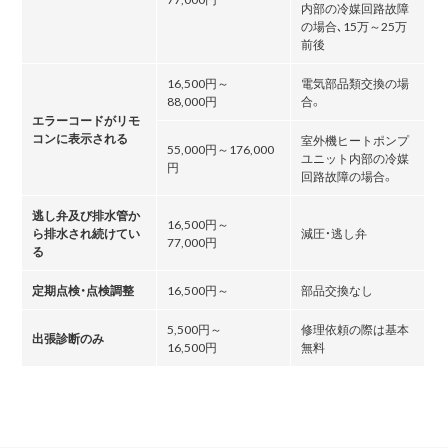
内部の冷媒回路故障
の場合､15万～25万
前後
16,500円～
電気部品類交換の場
88,000円
合。
エラーコードがリモ
コンに表示される
室外機ヒートポンプ
55,000円～176,000
ユニット内部の冷媒
円
回路故障の場合。
逃し弁及び排水管か
16,500円～
ら排水され続けてい
減圧・逃し弁
77,000円
る
定期点検・点検調整
16,500円～
部品交換なし
5,500円～
修理依頼の際は基本
出張診断のみ
16,500円
無料