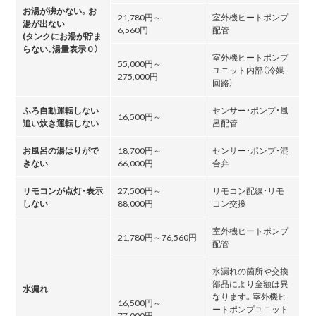
お湯が沸かない。お
21,780円～
室外機ヒートポンプ
湯が出ない
6,560円
配管
(タンクにお湯が貯ま
らない､湯量表示０）
室外機ヒートポンプ
55,000円～
ユニット内部（冷媒
275,000円
回路）
ふろ自動運転しない
センサー・ポンプ・風
16,500円～
追い炊き運転しない
呂配管
お風呂の湯はりがで
18,700円～
センサー・ポンプ・混
きない
66,000円
合弁
リモコンが点灯・表示
27,500円～
リモコン配線・リモ
しない
88,000円
コン交換
室外機ヒートポンプ
21,780円～76,560円
配管
水漏れの箇所や交換
部品により金額は異
水漏れ
なります。室外機ヒ
16,500円～
ートポンプユニット
77,000円