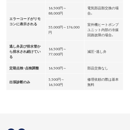
16,500円～
電気部品類交換の場
88,000円
合。
エラーコードがリモ
コンに表示される
室外機ヒートポンプ
55,000円～176,000
ユニット内部の冷媒
円
回路故障の場合。
逃し弁及び排水管か
16,500円～
ら排水され続けてい
減圧・逃し弁
77,000円
る
定期点検・点検調整
16,500円～
部品交換なし
5,500円～
修理依頼の際は基本
出張診断のみ
16,500円
無料