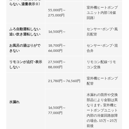
らない､湯量表示０）
室外機ヒートポンプ
55,000円～
ユニット内部（冷媒
275,000円
回路）
ふろ自動運転しない
センサー・ポンプ・風
16,500円～
追い炊き運転しない
呂配管
お風呂の湯はりがで
18,700円～
センサー・ポンプ・混
きない
66,000円
合弁
リモコンが点灯・表示
27,500円～
リモコン配線・リモ
しない
88,000円
コン交換
室外機ヒートポンプ
21,780円～76,560円
配管
水漏れの箇所や交換
部品により金額は異
水漏れ
なります。室外機ヒ
16,500円～
ートポンプユニット
77,000円
内部の冷媒回路故障
の場合､15万～25万
前後