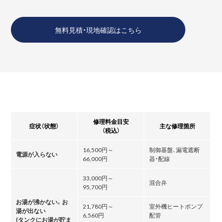
無料見積・現地確認はこちら
修理料金目安
症状（状態）
主な修理箇所
（税込）
16,500円～
制御基盤、漏電遮断
電源が入らない
66,000円
器・配線
33,000円～
混合弁
95,700円
お湯が沸かない。お
21,780円～
室外機ヒートポンプ
湯が出ない
6,560円
配管
(タンクにお湯が貯ま