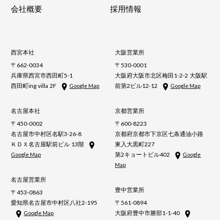
会社概要
採用情報
西宮本社
大阪営業所
〒662-0034
〒530-0001
兵庫県西宮市西田町5-1
大阪府大阪市北区梅田1-2-2 大阪駅
西田町ing villa 2F
前第2ビル12-12
Google Map
Google Map
名古屋本社
京都営業所
〒450-0002
〒600-8223
名古屋市中村区名駅3-26-8
京都府京都市下京区七条通油小路
ＫＤＸ名古屋駅前ビル 13階
東入大黒町227
第2キョートビル402
Google Map
Google
Map
名古屋営業所
豊中営業所
〒453-0863
愛知県名古屋市中村区八社2-195
〒561-0894
大阪府豊中市勝部1-1-40
Google Map