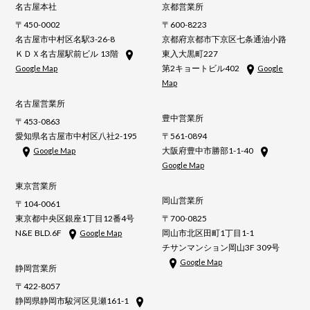
名古屋本社
京都営業所
〒450-0002
〒600-8223
名古屋市中村区名駅3-26-8
京都府京都市下京区七条通油小路
ＫＤＸ名古屋駅前ビル 13階
東入大黒町227
第2キョートビル402
Google Map
Google
Map
名古屋営業所
豊中営業所
〒453-0863
愛知県名古屋市中村区八社2-195
〒561-0894
大阪府豊中市勝部1-1-40
Google Map
Google Map
東京営業所
岡山営業所
〒104-0061
東京都中央区銀座1丁目12番4号
〒700-0825
N&E BLD.6F
岡山市北区田町1丁目1-1
Google Map
チサンマンション岡山3F 309号
Google Map
静岡営業所
〒422-8057
静岡県静岡市駿河区見瀬161-1