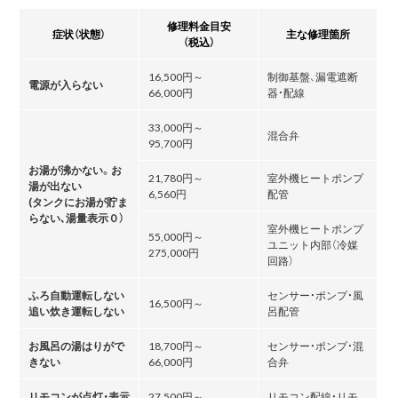
修理料金目安
症状（状態）
主な修理箇所
（税込）
16,500円～
制御基盤、漏電遮断
電源が入らない
66,000円
器・配線
33,000円～
混合弁
95,700円
お湯が沸かない。お
21,780円～
室外機ヒートポンプ
湯が出ない
6,560円
配管
(タンクにお湯が貯ま
らない､湯量表示０）
室外機ヒートポンプ
55,000円～
ユニット内部（冷媒
275,000円
回路）
ふろ自動運転しない
センサー・ポンプ・風
16,500円～
追い炊き運転しない
呂配管
お風呂の湯はりがで
18,700円～
センサー・ポンプ・混
きない
66,000円
合弁
リモコンが点灯・表示
27,500円～
リモコン配線・リモ