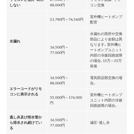
しない
88,000円
コン交換
室外機ヒートポンプ
21,780円～76,560円
配管
水漏れの箇所や交換
部品により金額は異
水漏れ
なります。室外機ヒ
16,500円～
ートポンプユニット
77,000円
内部の冷媒回路故障
の場合､15万～25万
前後
16,500円～
電気部品類交換の場
88,000円
合。
エラーコードがリモ
コンに表示される
室外機ヒートポンプ
55,000円～176,000
ユニット内部の冷媒
円
回路故障の場合。
逃し弁及び排水管か
16,500円～
ら排水され続けてい
減圧・逃し弁
77,000円
る