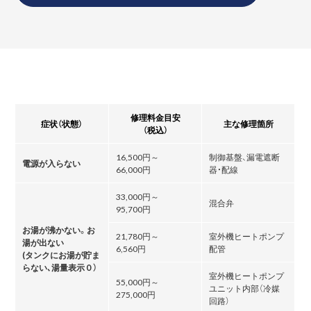
修理料金目安
症状（状態）
主な修理箇所
（税込）
16,500円～
制御基盤、漏電遮断
電源が入らない
66,000円
器・配線
33,000円～
混合弁
95,700円
お湯が沸かない。お
21,780円～
室外機ヒートポンプ
湯が出ない
6,560円
配管
(タンクにお湯が貯ま
らない､湯量表示０）
室外機ヒートポンプ
55,000円～
ユニット内部（冷媒
275,000円
回路）