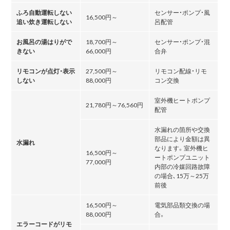
ふろ自動運転しない
センサー・ポンプ・風
16,500円～
追い炊き運転しない
呂配管
お風呂の湯はりがで
18,700円～
センサー・ポンプ・混
きない
66,000円
合弁
リモコンが点灯・表示
27,500円～
リモコン配線・リモ
しない
88,000円
コン交換
室外機ヒートポンプ
21,780円～76,560円
配管
水漏れの箇所や交換
部品により金額は異
水漏れ
なります。室外機ヒ
16,500円～
ートポンプユニット
77,000円
内部の冷媒回路故障
の場合､15万～25万
前後
16,500円～
電気部品類交換の場
88,000円
合。
エラーコードがリモ