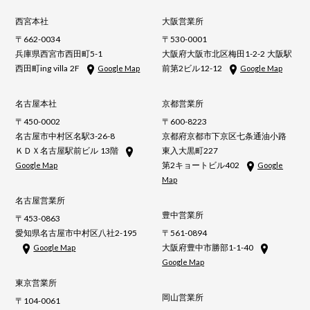
西宮本社
大阪営業所
〒662-0034
〒530-0001
兵庫県西宮市西田町5-1
大阪府大阪市北区梅田1-2-2 大阪駅
西田町ing villa 2F
前第2ビル12-12
Google Map
Google Map
名古屋本社
京都営業所
〒450-0002
〒600-8223
名古屋市中村区名駅3-26-8
京都府京都市下京区七条通油小路
ＫＤＸ名古屋駅前ビル 13階
東入大黒町227
第2キョートビル402
Google Map
Google
Map
名古屋営業所
豊中営業所
〒453-0863
愛知県名古屋市中村区八社2-195
〒561-0894
大阪府豊中市勝部1-1-40
Google Map
Google Map
東京営業所
岡山営業所
〒104-0061