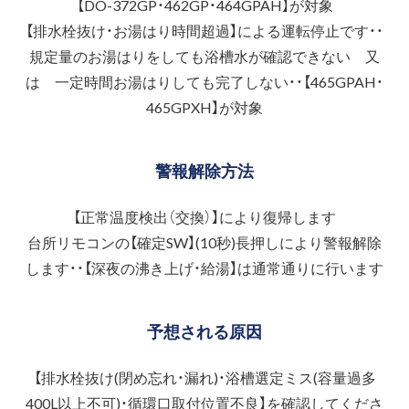
【DO-372GP・462GP・464GPAH】が対象
【排水栓抜け・お湯はり時間超過】による運転停止です・・
規定量のお湯はりをしても浴槽水が確認できない 又
は 一定時間お湯はりしても完了しない・・【465GPAH・
465GPXH】が対象
警報解除方法
【正常温度検出（交換）】により復帰します
台所リモコンの【確定SW】(10秒)長押しにより警報解除
します・・【深夜の沸き上げ・給湯】は通常通りに行います
予想される原因
【排水栓抜け(閉め忘れ・漏れ)・浴槽選定ミス(容量過多
400L以上不可)・循環口取付位置不良】を確認してくださ