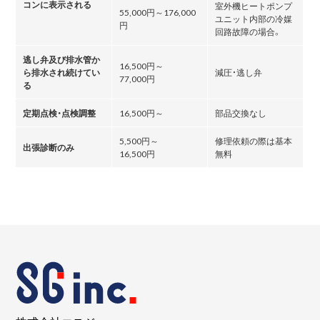
コンに表示される
室外機ヒートポンプ
55,000円～176,000
ユニット内部の冷媒
円
回路故障の場合。
逃し弁及び排水管か
16,500円～
ら排水され続けてい
減圧・逃し弁
77,000円
る
定期点検・点検調整
16,500円～
部品交換なし
5,500円～
修理依頼の際は基本
出張診断のみ
16,500円
無料