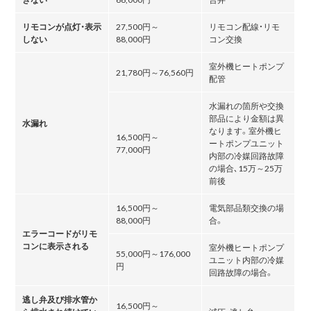
リモコンが点灯・表示
27,500円～
リモコン配線・リモ
しない
88,000円
コン交換
室外機ヒートポンプ
21,780円～76,560円
配管
水漏れの箇所や交換
部品により金額は異
水漏れ
なります。室外機ヒ
16,500円～
ートポンプユニット
77,000円
内部の冷媒回路故障
の場合､15万～25万
前後
16,500円～
電気部品類交換の場
88,000円
合。
エラーコードがリモ
コンに表示される
室外機ヒートポンプ
55,000円～176,000
ユニット内部の冷媒
円
回路故障の場合。
逃し弁及び排水管か
16,500円～