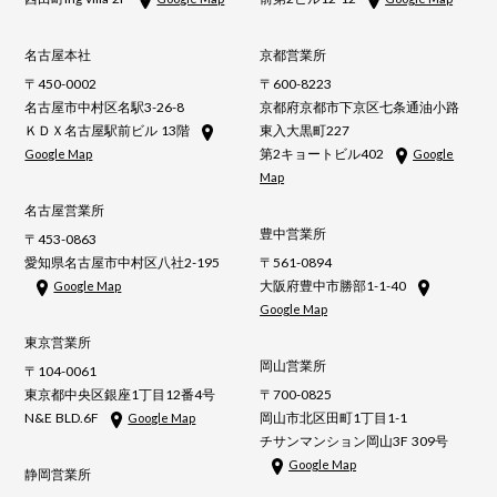
名古屋本社
京都営業所
〒450-0002
〒600-8223
名古屋市中村区名駅3-26-8
京都府京都市下京区七条通油小路
ＫＤＸ名古屋駅前ビル 13階
東入大黒町227
第2キョートビル402
Google Map
Google
Map
名古屋営業所
豊中営業所
〒453-0863
愛知県名古屋市中村区八社2-195
〒561-0894
大阪府豊中市勝部1-1-40
Google Map
Google Map
東京営業所
岡山営業所
〒104-0061
東京都中央区銀座1丁目12番4号
〒700-0825
N&E BLD.6F
岡山市北区田町1丁目1-1
Google Map
チサンマンション岡山3F 309号
Google Map
静岡営業所