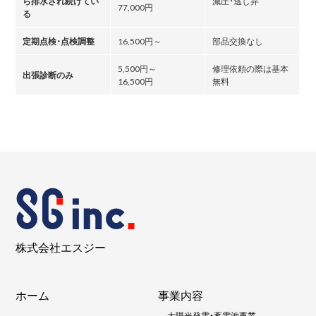
ら排水され続けてい
減圧・逃し弁
77,000円
る
定期点検・点検調整
16,500円～
部品交換なし
5,500円～
修理依頼の際は基本
出張診断のみ
16,500円
無料
株式会社エスジー
ホーム
事業内容
-
太陽光発電・蓄電池事業