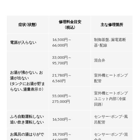
修理料金目安
症状（状態）
主な修理箇所
（税込）
16,500円～
制御基盤、漏電遮断
電源が入らない
66,000円
器・配線
33,000円～
混合弁
95,700円
お湯が沸かない。お
21,780円～
室外機ヒートポンプ
湯が出ない
6,560円
配管
(タンクにお湯が貯ま
らない､湯量表示０）
室外機ヒートポンプ
55,000円～
ユニット内部（冷媒
275,000円
回路）
ふろ自動運転しない
センサー・ポンプ・風
16,500円～
追い炊き運転しない
呂配管
お風呂の湯はりがで
18,700円～
センサー・ポンプ・混
きない
66,000円
合弁