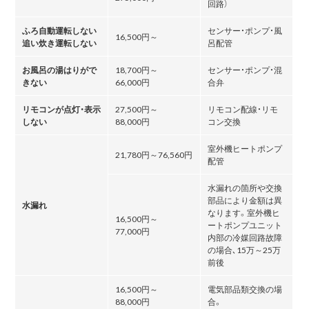
回路）
ふろ自動運転しない
センサー・ポンプ・風
16,500円～
追い炊き運転しない
呂配管
お風呂の湯はりがで
18,700円～
センサー・ポンプ・混
きない
66,000円
合弁
リモコンが点灯・表示
27,500円～
リモコン配線・リモ
しない
88,000円
コン交換
室外機ヒートポンプ
21,780円～76,560円
配管
水漏れの箇所や交換
部品により金額は異
水漏れ
なります。室外機ヒ
16,500円～
ートポンプユニット
77,000円
内部の冷媒回路故障
の場合､15万～25万
前後
16,500円～
電気部品類交換の場
88,000円
合。