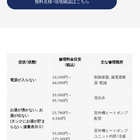
無料見積・現地確認はこちら
修理料金目安
症状（状態）
主な修理箇所
（税込）
16,500円～
制御基盤、漏電遮断
電源が入らない
66,000円
器・配線
33,000円～
混合弁
95,700円
お湯が沸かない。お
21,780円～
室外機ヒートポンプ
湯が出ない
6,560円
配管
(タンクにお湯が貯ま
らない､湯量表示０）
室外機ヒートポンプ
55,000円～
ユニット内部（冷媒
275,000円