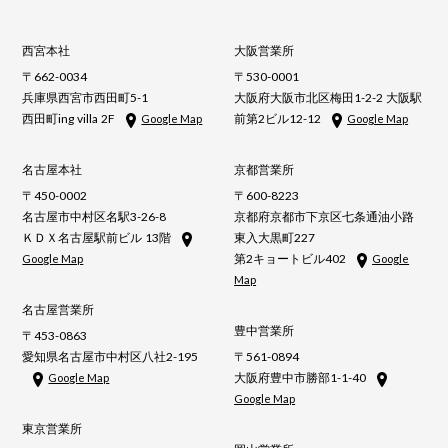
西宮本社
大阪営業所
〒662-0034
〒530-0001
兵庫県西宮市西田町5-1
大阪府大阪市北区梅田1-2-2 大阪駅
西田町ing villa 2F
前第2ビル12-12
Google Map
Google Map
名古屋本社
京都営業所
〒450-0002
〒600-8223
名古屋市中村区名駅3-26-8
京都府京都市下京区七条通油小路
ＫＤＸ名古屋駅前ビル 13階
東入大黒町227
第2キョートビル402
Google Map
Google
Map
名古屋営業所
豊中営業所
〒453-0863
愛知県名古屋市中村区八社2-195
〒561-0894
大阪府豊中市勝部1-1-40
Google Map
Google Map
東京営業所