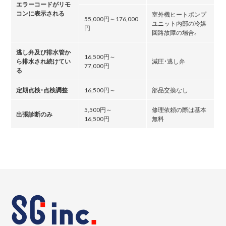
エラーコードがリモ
コンに表示される
室外機ヒートポンプ
55,000円～176,000
ユニット内部の冷媒
円
回路故障の場合。
逃し弁及び排水管か
16,500円～
ら排水され続けてい
減圧・逃し弁
77,000円
る
定期点検・点検調整
16,500円～
部品交換なし
5,500円～
修理依頼の際は基本
出張診断のみ
16,500円
無料