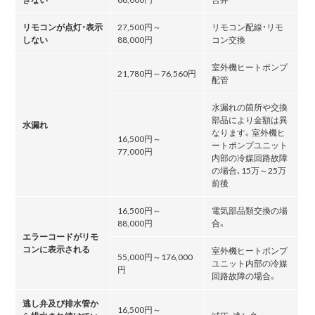
リモコンが点灯・表示
27,500円～
リモコン配線・リモ
しない
88,000円
コン交換
室外機ヒートポンプ
21,780円～76,560円
配管
水漏れの箇所や交換
部品により金額は異
水漏れ
なります。室外機ヒ
16,500円～
ートポンプユニット
77,000円
内部の冷媒回路故障
の場合､15万～25万
前後
16,500円～
電気部品類交換の場
88,000円
合。
エラーコードがリモ
コンに表示される
室外機ヒートポンプ
55,000円～176,000
ユニット内部の冷媒
円
回路故障の場合。
逃し弁及び排水管か
16,500円～