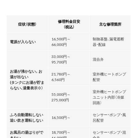
修理料金目安
症状（状態）
主な修理箇所
（税込）
16,500円～
制御基盤、漏電遮断
電源が入らない
66,000円
器・配線
33,000円～
混合弁
95,700円
お湯が沸かない。お
21,780円～
室外機ヒートポンプ
湯が出ない
6,560円
配管
(タンクにお湯が貯ま
らない､湯量表示０）
室外機ヒートポンプ
55,000円～
ユニット内部（冷媒
275,000円
回路）
ふろ自動運転しない
センサー・ポンプ・風
16,500円～
追い炊き運転しない
呂配管
お風呂の湯はりがで
18,700円～
センサー・ポンプ・混
きない
66,000円
合弁