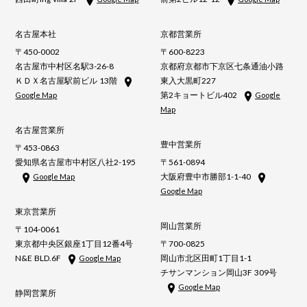
名古屋本社
京都営業所
〒450-0002
〒600-8223
名古屋市中村区名駅3-26-8
京都府京都市下京区七条通油小路
ＫＤＸ名古屋駅前ビル 13階
東入大黒町227
第2キョートビル402
Google Map
Google
Map
名古屋営業所
豊中営業所
〒453-0863
愛知県名古屋市中村区八社2-195
〒561-0894
大阪府豊中市勝部1-1-40
Google Map
Google Map
東京営業所
岡山営業所
〒104-0061
東京都中央区銀座1丁目12番4号
〒700-0825
N&E BLD.6F
岡山市北区田町1丁目1-1
Google Map
チサンマンション岡山3F 309号
Google Map
静岡営業所