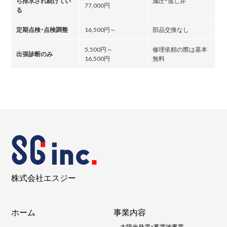
ら排水され続けてい
減圧・逃し弁
77,000円
る
定期点検・点検調整
16,500円～
部品交換なし
5,500円～
修理依頼の際は基本
出張診断のみ
16,500円
無料
株式会社エスジー
ホーム
事業内容
-
太陽光発電・蓄電池事業