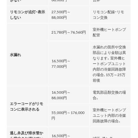
リモコンが点灯・表示
27,500円～
リモコン配線・リモ
しない
88,000円
コン交換
室外機ヒートポンプ
21,780円～76,560円
配管
水漏れの箇所や交換
部品により金額は異
水漏れ
なります。室外機ヒ
16,500円～
ートポンプユニット
77,000円
内部の冷媒回路故障
の場合､15万～25万
前後
16,500円～
電気部品類交換の場
88,000円
合。
エラーコードがリモ
コンに表示される
室外機ヒートポンプ
55,000円～176,000
ユニット内部の冷媒
円
回路故障の場合。
逃し弁及び排水管か
16,500円～