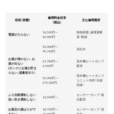
修理料金目安
症状（状態）
主な修理箇所
（税込）
16,500円～
制御基盤、漏電遮断
電源が入らない
66,000円
器・配線
33,000円～
混合弁
95,700円
お湯が沸かない。お
21,780円～
室外機ヒートポンプ
湯が出ない
6,560円
配管
(タンクにお湯が貯ま
らない､湯量表示０）
室外機ヒートポンプ
55,000円～
ユニット内部（冷媒
275,000円
回路）
ふろ自動運転しない
センサー・ポンプ・風
16,500円～
追い炊き運転しない
呂配管
お風呂の湯はりがで
18,700円～
センサー・ポンプ・混
きない
66,000円
合弁