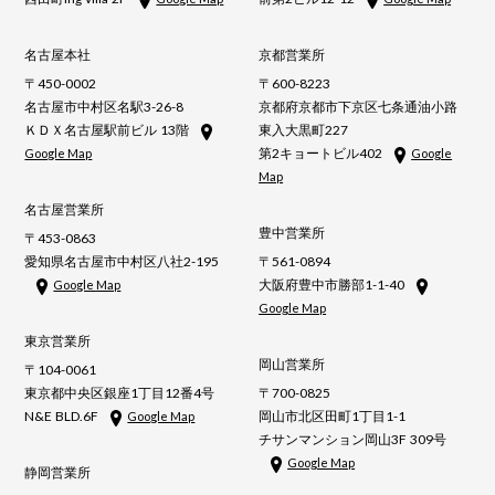
名古屋本社
京都営業所
〒450-0002
〒600-8223
名古屋市中村区名駅3-26-8
京都府京都市下京区七条通油小路
ＫＤＸ名古屋駅前ビル 13階
東入大黒町227
第2キョートビル402
Google Map
Google
Map
名古屋営業所
豊中営業所
〒453-0863
愛知県名古屋市中村区八社2-195
〒561-0894
大阪府豊中市勝部1-1-40
Google Map
Google Map
東京営業所
岡山営業所
〒104-0061
東京都中央区銀座1丁目12番4号
〒700-0825
N&E BLD.6F
岡山市北区田町1丁目1-1
Google Map
チサンマンション岡山3F 309号
Google Map
静岡営業所