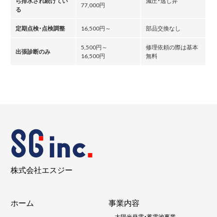
ら排水され続けてい
減圧・逃し弁
77,000円
る
定期点検・点検調整
16,500円～
部品交換なし
5,500円～
修理依頼の際は基本
出張診断のみ
16,500円
無料
株式会社エスジー
ホーム
事業内容
-
太陽光発電・蓄電池事業