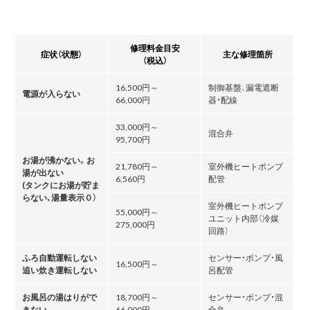
修理料金目安
症状（状態）
主な修理箇所
（税込）
16,500円～
制御基盤、漏電遮断
電源が入らない
66,000円
器・配線
33,000円～
混合弁
95,700円
お湯が沸かない。お
21,780円～
室外機ヒートポンプ
湯が出ない
6,560円
配管
(タンクにお湯が貯ま
らない､湯量表示０）
室外機ヒートポンプ
55,000円～
ユニット内部（冷媒
275,000円
回路）
ふろ自動運転しない
センサー・ポンプ・風
16,500円～
追い炊き運転しない
呂配管
お風呂の湯はりがで
18,700円～
センサー・ポンプ・混
きない
66,000円
合弁