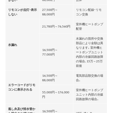
リモコンが点灯・表示
27,500円～
リモコン配線・リモ
しない
88,000円
コン交換
室外機ヒートポンプ
21,780円～76,560円
配管
水漏れの箇所や交換
部品により金額は異
水漏れ
なります。室外機ヒ
16,500円～
ートポンプユニット
77,000円
内部の冷媒回路故障
の場合､15万～25万
前後
16,500円～
電気部品類交換の場
88,000円
合。
エラーコードがリモ
コンに表示される
室外機ヒートポンプ
55,000円～176,000
ユニット内部の冷媒
円
回路故障の場合。
逃し弁及び排水管か
16,500円～