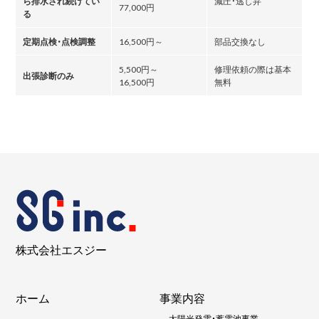
ら排水され続けてい
減圧・逃し弁
77,000円
る
定期点検・点検調整
16,500円～
部品交換なし
5,500円～
修理依頼の際は基本
出張診断のみ
16,500円
無料
株式会社エスジー
ホーム
事業内容
-
太陽光発電・蓄電池事業