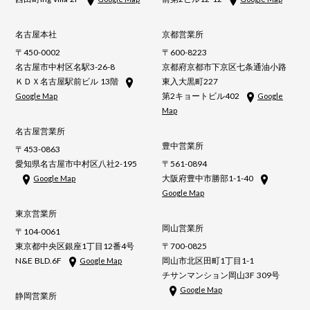
名古屋本社
京都営業所
〒450-0002
〒600-8223
名古屋市中村区名駅3-26-8
京都府京都市下京区七条通油小路
ＫＤＸ名古屋駅前ビル 13階
東入大黒町227
第2キョートビル402
Google Map
Google
Map
名古屋営業所
豊中営業所
〒453-0863
愛知県名古屋市中村区八社2-195
〒561-0894
大阪府豊中市勝部1-1-40
Google Map
Google Map
東京営業所
岡山営業所
〒104-0061
東京都中央区銀座1丁目12番4号
〒700-0825
N&E BLD.6F
岡山市北区田町1丁目1-1
Google Map
チサンマンション岡山3F 309号
Google Map
静岡営業所