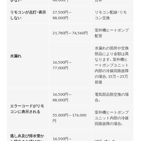
リモコンが点灯・表示
27,500円～
リモコン配線・リモ
しない
88,000円
コン交換
室外機ヒートポンプ
21,780円～76,560円
配管
水漏れの箇所や交換
部品により金額は異
水漏れ
なります。室外機ヒ
16,500円～
ートポンプユニット
77,000円
内部の冷媒回路故障
の場合､15万～25万
前後
16,500円～
電気部品類交換の場
88,000円
合。
エラーコードがリモ
コンに表示される
室外機ヒートポンプ
55,000円～176,000
ユニット内部の冷媒
円
回路故障の場合。
逃し弁及び排水管か
16,500円～