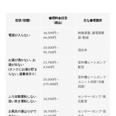
修理料金目安
症状（状態）
主な修理箇所
（税込）
16,500円～
制御基盤、漏電遮断
電源が入らない
66,000円
器・配線
33,000円～
混合弁
95,700円
お湯が沸かない。お
21,780円～
室外機ヒートポンプ
湯が出ない
6,560円
配管
(タンクにお湯が貯ま
らない､湯量表示０）
室外機ヒートポンプ
55,000円～
ユニット内部（冷媒
275,000円
回路）
ふろ自動運転しない
センサー・ポンプ・風
16,500円～
追い炊き運転しない
呂配管
お風呂の湯はりがで
18,700円～
センサー・ポンプ・混
きない
66,000円
合弁