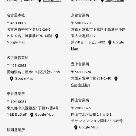
名古屋本社
京都営業所
〒450-0002
〒600-8223
名古屋市中村区名駅3-26-8
京都府京都市下京区七条通油小路
ＫＤＸ名古屋駅前ビル 13階
東入大黒町227
第2キョートビル402
Google Map
Google
Map
名古屋営業所
豊中営業所
〒453-0863
愛知県名古屋市中村区八社2-195
〒561-0894
大阪府豊中市勝部1-1-40
Google Map
Google Map
東京営業所
岡山営業所
〒104-0061
東京都中央区銀座1丁目12番4号
〒700-0825
N&E BLD.6F
岡山市北区田町1丁目1-1
Google Map
チサンマンション岡山3F 309号
Google Map
静岡営業所