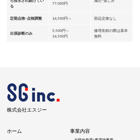
ら排水され続けてい
減圧・逃し弁
77,000円
る
定期点検・点検調整
16,500円～
部品交換なし
5,500円～
修理依頼の際は基本
出張診断のみ
16,500円
無料
株式会社エスジー
ホーム
事業内容
-
太陽光発電・蓄電池事業